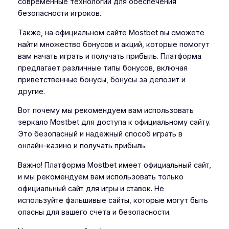
современные технологии для обеспечения
безопасности игроков.
Также, на официальном сайте Mostbet вы сможете
найти множество бонусов и акций, которые помогут
вам начать играть и получать прибыль. Платформа
предлагает различные типы бонусов, включая
приветственные бонусы, бонусы за депозит и
другие.
Вот почему мы рекомендуем вам использовать
зеркало Mostbet для доступа к официальному сайту.
Это безопасный и надежный способ играть в
онлайн-казино и получать прибыль.
Важно! Платформа Mostbet имеет официальный сайт,
и мы рекомендуем вам использовать только
официальный сайт для игры и ставок. Не
используйте фальшивые сайты, которые могут быть
опасны для вашего счета и безопасности.