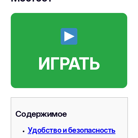
ИГРАТЬ
Содержимое
Удобство и безопасность