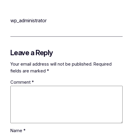
wp_administrator
Leave a Reply
Your email address will not be published.
Required
fields are marked
*
Comment
*
Name
*