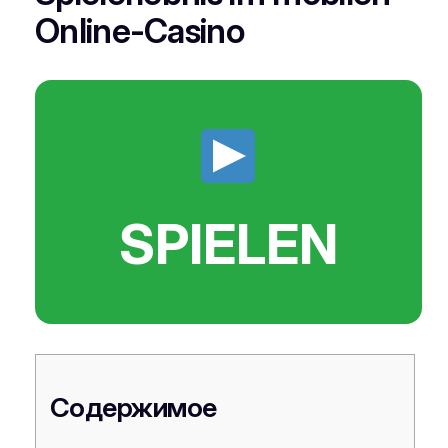
Online-Casino
SPIELEN
Содержимое