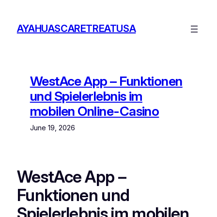
Skip
to
AYAHUASCARETREATUSA
content
WestAce App – Funktionen
und Spielerlebnis im
mobilen Online-Casino
June 19, 2026
WestAce App –
Funktionen und
Spielerlebnis im mobilen