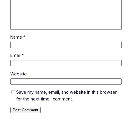
Name
*
Email
*
Website
Save my name, email, and website in this browser
for the next time I comment.