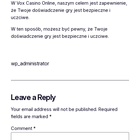
W Vox Casino Online, naszym celem jest zapewnienie,
że Twoje doświadczenie gry jest bezpieczne i
uczciwe.
W ten sposób, możesz być pewny, że Twoje
doświadczenie gry jest bezpieczne i uczciwe.
wp_administrator
Leave a Reply
Your email address will not be published.
Required
fields are marked
*
Comment
*