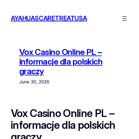
Skip
to
AYAHUASCARETREATUSA
content
Vox Casino Online PL –
informacje dla polskich
graczy
June 30, 2026
Vox Casino Online PL –
informacje dla polskich
graczy