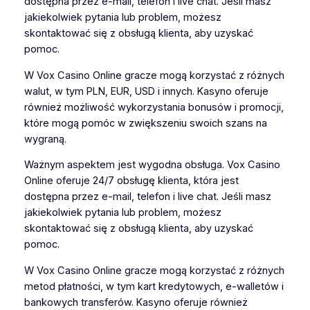
dostępna przez e-mail, telefon i live chat. Jeśli masz
jakiekolwiek pytania lub problem, możesz
skontaktować się z obsługą klienta, aby uzyskać
pomoc.
W Vox Casino Online gracze mogą korzystać z różnych
walut, w tym PLN, EUR, USD i innych. Kasyno oferuje
również możliwość wykorzystania bonusów i promocji,
które mogą pomóc w zwiększeniu swoich szans na
wygraną.
Ważnym aspektem jest wygodna obsługa. Vox Casino
Online oferuje 24/7 obsługę klienta, która jest
dostępna przez e-mail, telefon i live chat. Jeśli masz
jakiekolwiek pytania lub problem, możesz
skontaktować się z obsługą klienta, aby uzyskać
pomoc.
W Vox Casino Online gracze mogą korzystać z różnych
metod płatności, w tym kart kredytowych, e-walletów i
bankowych transferów. Kasyno oferuje również