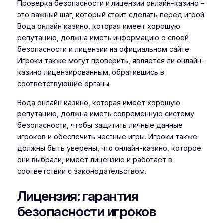
Проверка безопасности и лицензии онлайн-казино –
это важный шаг, который стоит сделать перед игрой.
Вода онлайн казино, которая имеет хорошую
репутацию, должна иметь информацию о своей
безопасности и лицензии на официальном сайте.
Игроки также могут проверить, является ли онлайн-
казино лицензированным, обратившись в
соответствующие органы.
Вода онлайн казино, которая имеет хорошую
репутацию, должна иметь современную систему
безопасности, чтобы защитить личные данные
игроков и обеспечить честные игры. Игроки также
должны быть уверены, что онлайн-казино, которое
они выбрали, имеет лицензию и работает в
соответствии с законодательством.
Лицензия: гарантия
безопасности игроков