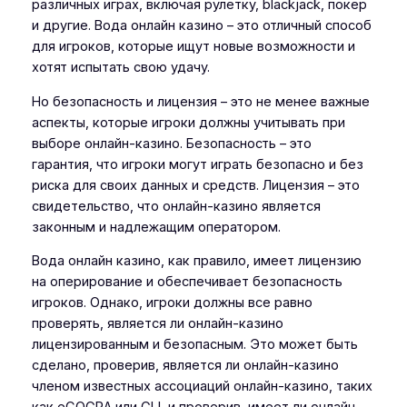
различных играх, включая рулетку, blackjack, покер
и другие. Вода онлайн казино – это отличный способ
для игроков, которые ищут новые возможности и
хотят испытать свою удачу.
Но безопасность и лицензия – это не менее важные
аспекты, которые игроки должны учитывать при
выборе онлайн-казино. Безопасность – это
гарантия, что игроки могут играть безопасно и без
риска для своих данных и средств. Лицензия – это
свидетельство, что онлайн-казино является
законным и надлежащим оператором.
Вода онлайн казино, как правило, имеет лицензию
на оперирование и обеспечивает безопасность
игроков. Однако, игроки должны все равно
проверять, является ли онлайн-казино
лицензированным и безопасным. Это может быть
сделано, проверив, является ли онлайн-казино
членом известных ассоциаций онлайн-казино, таких