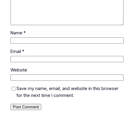
Name
*
Email
*
Website
Save my name, email, and website in this browser
for the next time I comment.