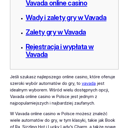
Vavada online casino
Wady i zalety gry w Vavada
Zalety gry w Vavada
Rejestracja i wypłata w
Vavada
Jeśli szukasz najlepszego online casino, które oferuje
szeroki wybór automatów do gry, to
vavada
jest
idealnym wyborem. Wśród wielu dostępnych opcji,
Vavada online casino w Polsce jest jednym z
najpopularniejszych i najbardziej zaufanych.
W Vavada online casino w Polsce możesz znaleźć
wiele automatów do gry, w tym klasyki, takie jak Book
of Ra, Sizzling Hot i Lucky Lady’s Charm, a także nowe,