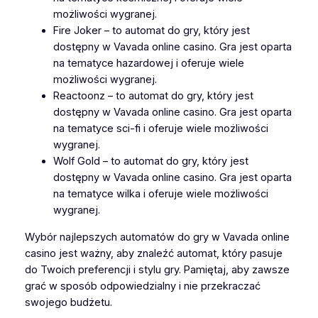
możliwości wygranej.
Fire Joker – to automat do gry, który jest
dostępny w Vavada online casino. Gra jest oparta
na tematyce hazardowej i oferuje wiele
możliwości wygranej.
Reactoonz – to automat do gry, który jest
dostępny w Vavada online casino. Gra jest oparta
na tematyce sci-fi i oferuje wiele możliwości
wygranej.
Wolf Gold – to automat do gry, który jest
dostępny w Vavada online casino. Gra jest oparta
na tematyce wilka i oferuje wiele możliwości
wygranej.
Wybór najlepszych automatów do gry w Vavada online
casino jest ważny, aby znaleźć automat, który pasuje
do Twoich preferencji i stylu gry. Pamiętaj, aby zawsze
grać w sposób odpowiedzialny i nie przekraczać
swojego budżetu.