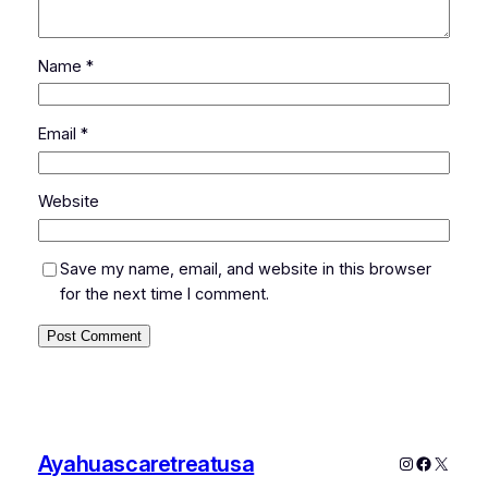
Name
*
Email
*
Website
Save my name, email, and website in this browser
for the next time I comment.
Ayahuascaretreatusa
Instagram
Faceboo
X