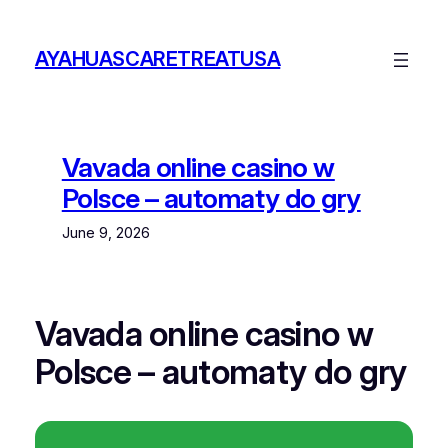
Skip
to
AYAHUASCARETREATUSA
content
Vavada online casino w
Polsce – automaty do gry
June 9, 2026
Vavada online casino w
Polsce – automaty do gry