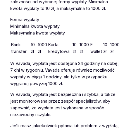
zależności od wybranej formy wypłaty. Minimalna
kwota wypłaty to 10 zł, a maksymalna to 1000 zł.
Forma wypłaty
Minimalna kwota wypłaty
Maksymalna kwota wypłaty
Bank
10
1000
Karta
10
1000
E-
10
1000
transfer
zł
zł
kredytowa
zł
zł
wallet
zł
zł
W Vavada, wypłata jest dostępna 24 godziny na dobę,
7 dni w tygodniu. Vavada oferuje również możliwość
wypłaty w ciągu 1 godziny, ale tylko w przypadku
wygranej powyżej 1000 zł.
W Vavada, wypłata jest bezpieczna i szybka, a także
jest monitorowana przez zespół specjalistów, aby
zapewnić, że wypłata jest wykonana w sposób
niezawodny i szybki.
Jeśli masz jakiekolwiek pytania lub problem z wypłatą,