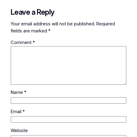
Leave a Reply
Your email address will not be published.
Required
fields are marked
*
Comment
*
Name
*
Email
*
Website