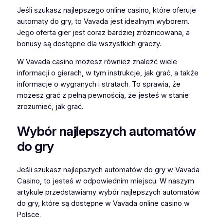
Jeśli szukasz najlepszego online casino, które oferuje
automaty do gry, to Vavada jest idealnym wyborem.
Jego oferta gier jest coraz bardziej zróżnicowana, a
bonusy są dostępne dla wszystkich graczy.
W Vavada casino możesz również znaleźć wiele
informacji o gierach, w tym instrukcje, jak grać, a także
informacje o wygranych i stratach. To sprawia, że
możesz grać z pełną pewnością, że jesteś w stanie
zrozumieć, jak grać.
Wybór najlepszych automatów
do gry
Jeśli szukasz najlepszych automatów do gry w Vavada
Casino, to jesteś w odpowiednim miejscu. W naszym
artykule przedstawiamy wybór najlepszych automatów
do gry, które są dostępne w Vavada online casino w
Polsce.