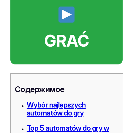
GRAĆ
Содержимое
Wybór najlepszych
automatów do gry
Top 5 automatów do gry w