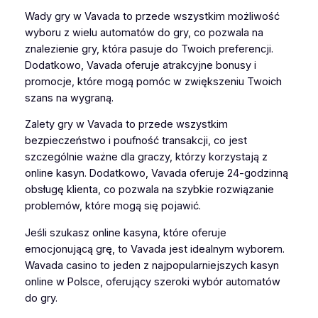
Wady gry w Vavada to przede wszystkim możliwość
wyboru z wielu automatów do gry, co pozwala na
znalezienie gry, która pasuje do Twoich preferencji.
Dodatkowo, Vavada oferuje atrakcyjne bonusy i
promocje, które mogą pomóc w zwiększeniu Twoich
szans na wygraną.
Zalety gry w Vavada to przede wszystkim
bezpieczeństwo i poufność transakcji, co jest
szczególnie ważne dla graczy, którzy korzystają z
online kasyn. Dodatkowo, Vavada oferuje 24-godzinną
obsługę klienta, co pozwala na szybkie rozwiązanie
problemów, które mogą się pojawić.
Jeśli szukasz online kasyna, które oferuje
emocjonującą grę, to Vavada jest idealnym wyborem.
Wavada casino to jeden z najpopularniejszych kasyn
online w Polsce, oferujący szeroki wybór automatów
do gry.