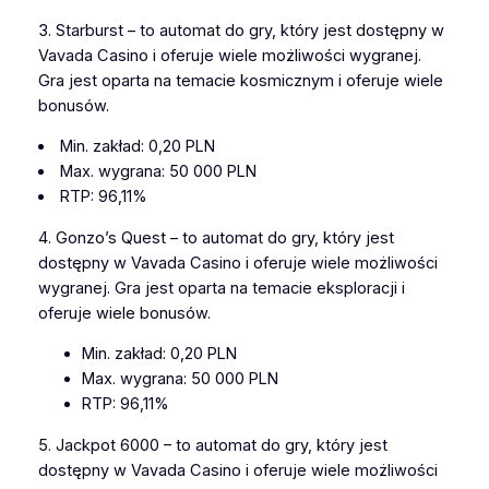
3. Starburst – to automat do gry, który jest dostępny w
Vavada Casino i oferuje wiele możliwości wygranej.
Gra jest oparta na temacie kosmicznym i oferuje wiele
bonusów.
Min. zakład: 0,20 PLN
Max. wygrana: 50 000 PLN
RTP: 96,11%
4. Gonzo’s Quest – to automat do gry, który jest
dostępny w Vavada Casino i oferuje wiele możliwości
wygranej. Gra jest oparta na temacie eksploracji i
oferuje wiele bonusów.
Min. zakład: 0,20 PLN
Max. wygrana: 50 000 PLN
RTP: 96,11%
5. Jackpot 6000 – to automat do gry, który jest
dostępny w Vavada Casino i oferuje wiele możliwości