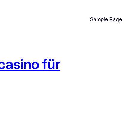
Sample Page
casino für