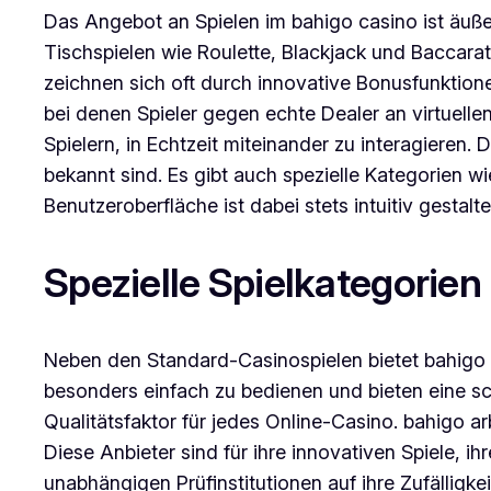
Das Angebot an Spielen im bahigo casino ist äußer
Tischspielen wie Roulette, Blackjack und Baccara
zeichnen sich oft durch innovative Bonusfunktio
bei denen Spieler gegen echte Dealer an virtuelle
Spielern, in Echtzeit miteinander zu interagieren.
bekannt sind. Es gibt auch spezielle Kategorien w
Benutzeroberfläche ist dabei stets intuitiv gestalt
Spezielle Spielkategorie
Neben den Standard-Casinospielen bietet bahigo of
besonders einfach zu bedienen und bieten eine sch
Qualitätsfaktor für jedes Online-Casino. bahigo 
Diese Anbieter sind für ihre innovativen Spiele,
unabhängigen Prüfinstitutionen auf ihre Zufälligkei