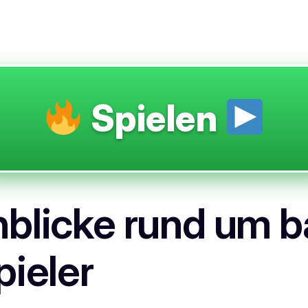
Spielen
blicke rund um b
pieler