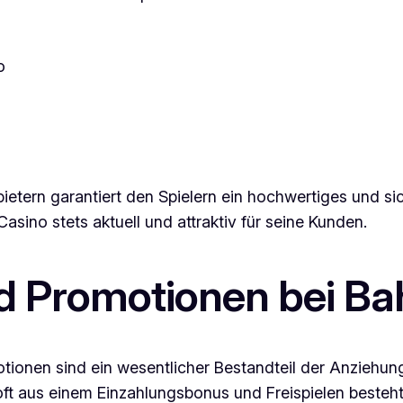
o
tern garantiert den Spielern ein hochwertiges und sic
sino stets aktuell und attraktiv für seine Kunden.
 Promotionen bei Ba
onen sind ein wesentlicher Bestandteil der Anziehung
ft aus einem Einzahlungsbonus und Freispielen besteht