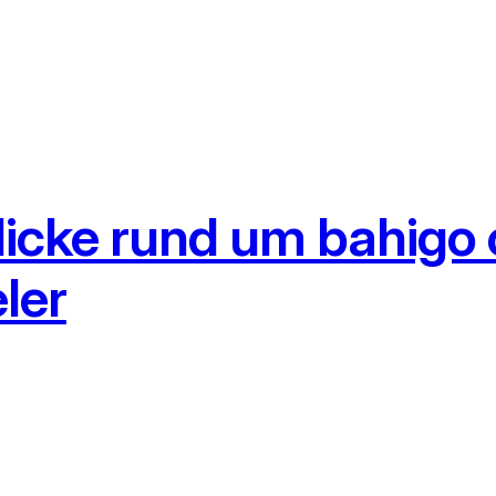
icke rund um bahigo 
ler