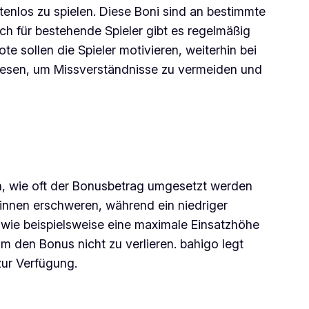
tenlos zu spielen. Diese Boni sind an bestimmte
 für bestehende Spieler gibt es regelmäßig
 sollen die Spieler motivieren, weiterhin bei
 lesen, um Missverständnisse zu vermeiden und
, wie oft der Bonusbetrag umgesetzt werden
nnen erschweren, während ein niedriger
, wie beispielsweise eine maximale Einsatzhöhe
um den Bonus nicht zu verlieren. bahigo legt
zur Verfügung.