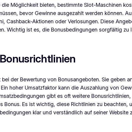
le die Möglichkeit bieten, bestimmte Slot-Maschinen kos
müssen, bevor Gewinne ausgezahlt werden können. Auch
i, Cashback-Aktionen oder Verlosungen. Diese Angebote
n. Wichtig ist es, die Bonusbedingungen sorgfältig zu
onusrichtlinien
t bei der Bewertung von Bonusangeboten. Sie geben an
Ein hoher Umsatzfaktor kann die Auszahlung von Gewi
 Umsatzbedingungen gibt es oft weitere Bonusrichtlinien
 Bonus. Es ist wichtig, diese Richtlinien zu beachten, 
sbedingungen klar und verständlich auf seiner Website 