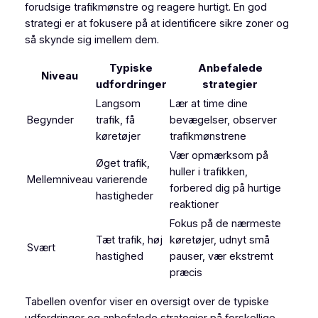
forudsige trafikmønstre og reagere hurtigt. En god
strategi er at fokusere på at identificere sikre zoner og
så skynde sig imellem dem.
Typiske
Anbefalede
Niveau
udfordringer
strategier
Langsom
Lær at time dine
Begynder
trafik, få
bevægelser, observer
køretøjer
trafikmønstrene
Vær opmærksom på
Øget trafik,
huller i trafikken,
Mellemniveau
varierende
forbered dig på hurtige
hastigheder
reaktioner
Fokus på de nærmeste
Tæt trafik, høj
køretøjer, udnyt små
Svært
hastighed
pauser, vær ekstremt
præcis
Tabellen ovenfor viser en oversigt over de typiske
udfordringer og anbefalede strategier på forskellige