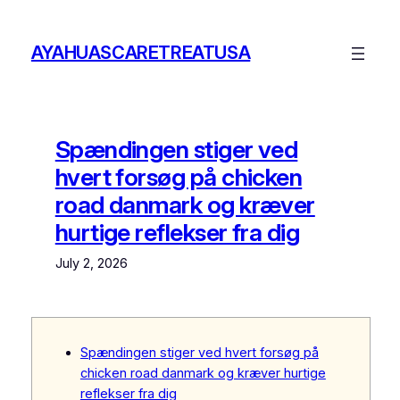
Skip
to
AYAHUASCARETREATUSA
content
Spændingen stiger ved
hvert forsøg på chicken
road danmark og kræver
hurtige reflekser fra dig
July 2, 2026
Spændingen stiger ved hvert forsøg på
chicken road danmark og kræver hurtige
reflekser fra dig