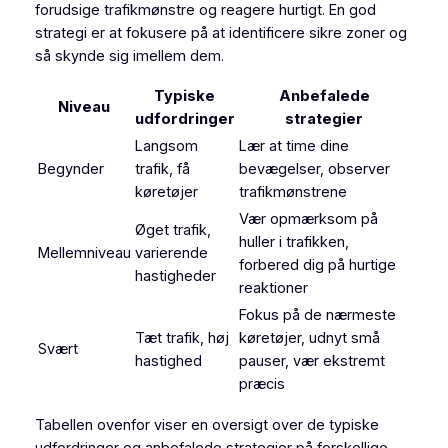
forudsige trafikmønstre og reagere hurtigt. En god
strategi er at fokusere på at identificere sikre zoner og
så skynde sig imellem dem.
Typiske
Anbefalede
Niveau
udfordringer
strategier
Langsom
Lær at time dine
Begynder
trafik, få
bevægelser, observer
køretøjer
trafikmønstrene
Vær opmærksom på
Øget trafik,
huller i trafikken,
Mellemniveau
varierende
forbered dig på hurtige
hastigheder
reaktioner
Fokus på de nærmeste
Tæt trafik, høj
køretøjer, udnyt små
Svært
hastighed
pauser, vær ekstremt
præcis
Tabellen ovenfor viser en oversigt over de typiske
udfordringer og anbefalede strategier på forskellige