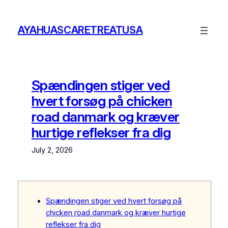
Skip
to
AYAHUASCARETREATUSA
content
Spændingen stiger ved
hvert forsøg på chicken
road danmark og kræver
hurtige reflekser fra dig
July 2, 2026
Spændingen stiger ved hvert forsøg på
chicken road danmark og kræver hurtige
reflekser fra dig