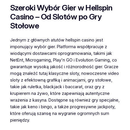
Szeroki Wybór Gier w Hellspin
Casino – Od Slotów po Gry
Stołowe
Jednym z głównych atutów hellspin casino jest
imponujący wybór gier. Platforma współpracuje z
wiodącymi dostawcami oprogramowania, takimi jak
NetEnt, Microgaming, Play'n GO i Evolution Gaming, co
gwarantuje wysoką jakość i różnorodność gier. Gracze
mogą znaleźć tutaj klasyczne sloty, nowoczesne video
sloty z efektowną grafiką i animacjami, gry stołowe,
takie jak ruletka, blackjack i baccarat, oraz gry z
krupierem na żywo, które zapewniają autentyczne
wrażenia z kasyna. Dostępne są również gry specjalne,
takie jak keno i bingo, a także progresywne jackpoty,
które oferują szansę na wygranie ogromnych sum
pieniędzy.