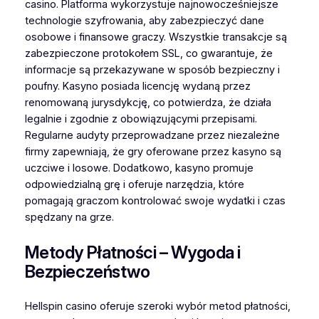
casino. Platforma wykorzystuje najnowocześniejsze
technologie szyfrowania, aby zabezpieczyć dane
osobowe i finansowe graczy. Wszystkie transakcje są
zabezpieczone protokołem SSL, co gwarantuje, że
informacje są przekazywane w sposób bezpieczny i
poufny. Kasyno posiada licencję wydaną przez
renomowaną jurysdykcję, co potwierdza, że działa
legalnie i zgodnie z obowiązującymi przepisami.
Regularne audyty przeprowadzane przez niezależne
firmy zapewniają, że gry oferowane przez kasyno są
uczciwe i losowe. Dodatkowo, kasyno promuje
odpowiedzialną grę i oferuje narzędzia, które
pomagają graczom kontrolować swoje wydatki i czas
spędzany na grze.
Metody Płatności – Wygoda i
Bezpieczeństwo
Hellspin casino oferuje szeroki wybór metod płatności,