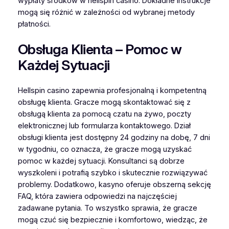
wypłaty środków w hellspin casino. Dokładne instrukcje
mogą się różnić w zależności od wybranej metody
płatności.
Obsługa Klienta – Pomoc w
Każdej Sytuacji
Hellspin casino zapewnia profesjonalną i kompetentną
obsługę klienta. Gracze mogą skontaktować się z
obsługą klienta za pomocą czatu na żywo, poczty
elektronicznej lub formularza kontaktowego. Dział
obsługi klienta jest dostępny 24 godziny na dobę, 7 dni
w tygodniu, co oznacza, że gracze mogą uzyskać
pomoc w każdej sytuacji. Konsultanci są dobrze
wyszkoleni i potrafią szybko i skutecznie rozwiązywać
problemy. Dodatkowo, kasyno oferuje obszerną sekcję
FAQ, która zawiera odpowiedzi na najczęściej
zadawane pytania. To wszystko sprawia, że gracze
mogą czuć się bezpiecznie i komfortowo, wiedząc, że