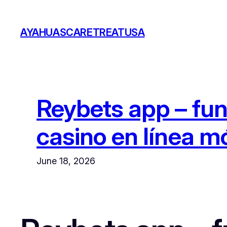
Skip
to
AYAHUASCARETREATUSA
content
Reybets app – fun
casino en línea mó
June 18, 2026