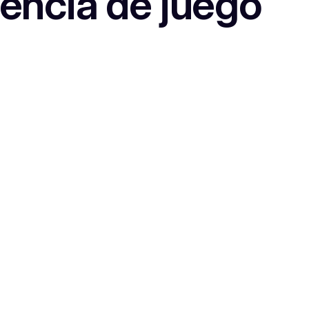
iencia de juego