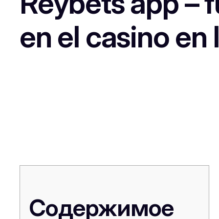
Reybets app – f
en el casino en 
Содержимое