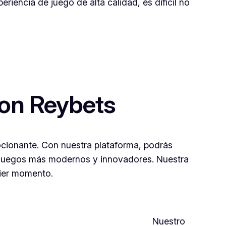
iencia de juego de alta calidad, es difícil no
con Reybets
mocionante. Con nuestra plataforma, podrás
ta juegos más modernos y innovadores. Nuestra
uier momento.
Nuestro