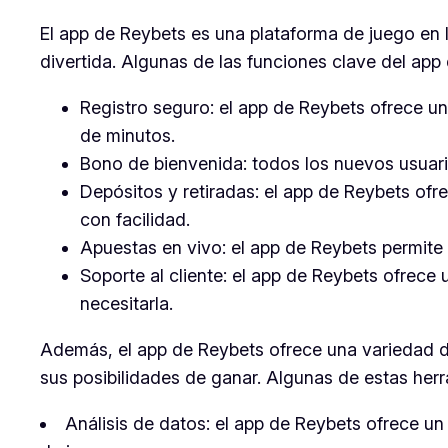
El app de Reybets es una plataforma de juego en 
divertida. Algunas de las funciones clave del app
Registro seguro: el app de Reybets ofrece un
de minutos.
Bono de bienvenida: todos los nuevos usuari
Depósitos y retiradas: el app de Reybets ofr
con facilidad.
Apuestas en vivo: el app de Reybets permite
Soporte al cliente: el app de Reybets ofrece
necesitarla.
Además, el app de Reybets ofrece una variedad de
sus posibilidades de ganar. Algunas de estas herr
Análisis de datos: el app de Reybets ofrece un 