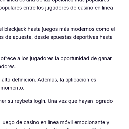
opulares entre los jugadores de casino en línea
y el blackjack hasta juegos más modernos como el
es de apuesta, desde apuestas deportivas hasta
ofrece a los jugadores la oportunidad de ganar
adores.
alta definición. Además, la aplicación es
er momento.
ener su reybets login. Una vez que hayan logrado
 juego de casino en línea móvil emocionante y