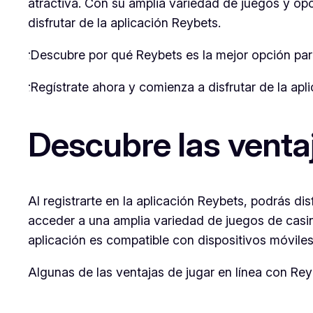
atractiva. Con su amplia variedad de juegos y opc
disfrutar de la aplicación Reybets.
¡Descubre por qué Reybets es la mejor opción para
¡Regístrate ahora y comienza a disfrutar de la apl
Descubre las ventaj
Al registrarte en la aplicación Reybets, podrás d
acceder a una amplia variedad de juegos de casin
aplicación es compatible con dispositivos móviles
Algunas de las ventajas de jugar en línea con Rey