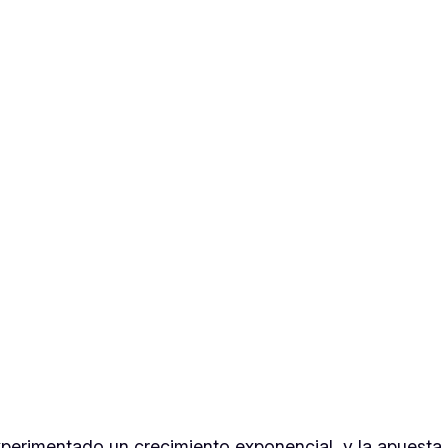
 experimentado un crecimiento exponencial, y la apuest