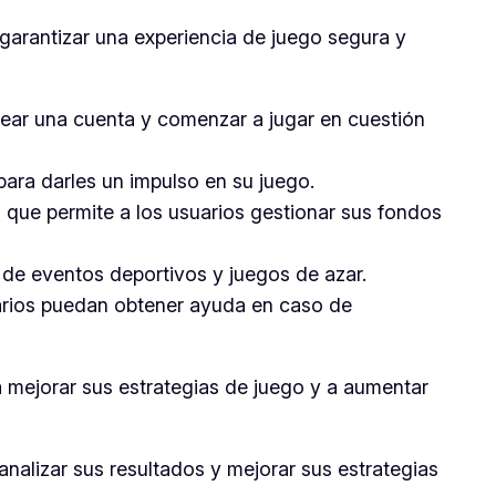
garantizar una experiencia de juego segura y
crear una cuenta y comenzar a jugar en cuestión
ara darles un impulso en su juego.
o que permite a los usuarios gestionar sus fondos
 de eventos deportivos y juegos de azar.
suarios puedan obtener ayuda en caso de
 mejorar sus estrategias de juego y a aumentar
analizar sus resultados y mejorar sus estrategias