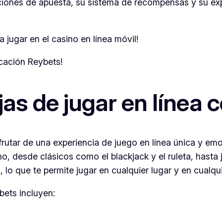
iones de apuesta, su sistema de recompensas y su exper
 jugar en el casino en línea móvil!
icación Reybets!
as de jugar en línea 
isfrutar de una experiencia de juego en línea única y e
o, desde clásicos como el blackjack y el ruleta, has
, lo que te permite jugar en cualquier lugar y en cualq
bets incluyen: