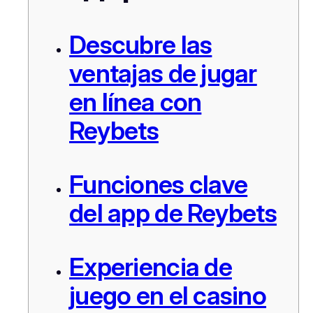
Descubre las
ventajas de jugar
en línea con
Reybets
Funciones clave
del app de Reybets
Experiencia de
juego en el casino