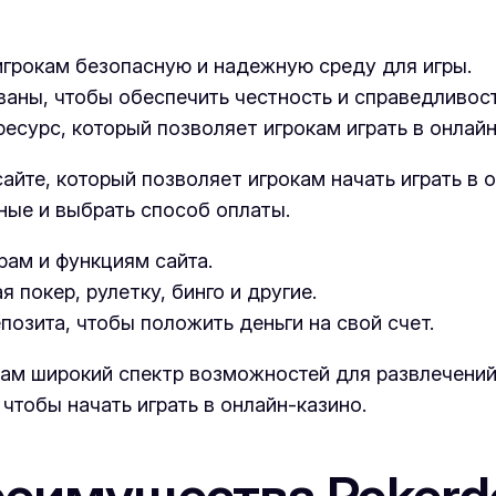
грокам безопасную и надежную среду для игры.
ваны, чтобы обеспечить честность и справедливост
есурс, который позволяет игрокам играть в онлайн
сайте, который позволяет игрокам начать играть в 
ные и выбрать способ оплаты.
рам и функциям сайта.
 покер, рулетку, бинго и другие.
озита, чтобы положить деньги на свой счет.
ам широкий спектр возможностей для развлечений
чтобы начать играть в онлайн-казино.
реимущества Poker