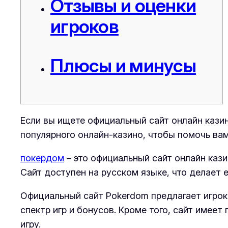
Отзывы и оценки
игроков
Плюсы и минусы
Если вы ищете официальный сайт онлайн казин
популярного онлайн-казино, чтобы помочь ва
покердом
– это официальный сайт онлайн казин
Сайт доступен на русском языке, что делает е
Официальный сайт Pokerdom предлагает игрок
спектр игр и бонусов. Кроме того, сайт имеет
игру.