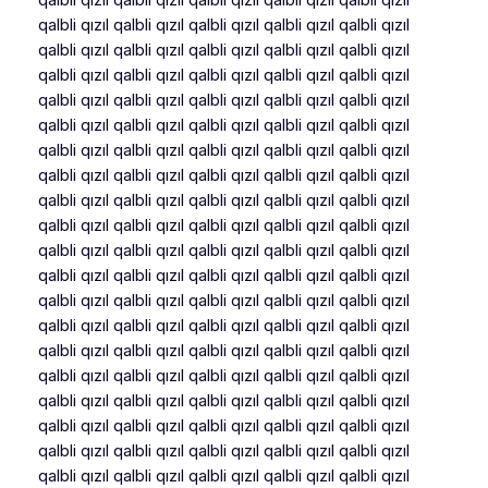
qalbli qızıl qalbli qızıl qalbli qızıl qalbli qızıl qalbli qızıl
qalbli qızıl qalbli qızıl qalbli qızıl qalbli qızıl qalbli qızıl
qalbli qızıl qalbli qızıl qalbli qızıl qalbli qızıl qalbli qızıl
qalbli qızıl qalbli qızıl qalbli qızıl qalbli qızıl qalbli qızıl
qalbli qızıl qalbli qızıl qalbli qızıl qalbli qızıl qalbli qızıl
qalbli qızıl qalbli qızıl qalbli qızıl qalbli qızıl qalbli qızıl
qalbli qızıl qalbli qızıl qalbli qızıl qalbli qızıl qalbli qızıl
qalbli qızıl qalbli qızıl qalbli qızıl qalbli qızıl qalbli qızıl
qalbli qızıl qalbli qızıl qalbli qızıl qalbli qızıl qalbli qızıl
qalbli qızıl qalbli qızıl qalbli qızıl qalbli qızıl qalbli qızıl
qalbli qızıl qalbli qızıl qalbli qızıl qalbli qızıl qalbli qızıl
qalbli qızıl qalbli qızıl qalbli qızıl qalbli qızıl qalbli qızıl
qalbli qızıl qalbli qızıl qalbli qızıl qalbli qızıl qalbli qızıl
qalbli qızıl qalbli qızıl qalbli qızıl qalbli qızıl qalbli qızıl
qalbli qızıl qalbli qızıl qalbli qızıl qalbli qızıl qalbli qızıl
qalbli qızıl qalbli qızıl qalbli qızıl qalbli qızıl qalbli qızıl
qalbli qızıl qalbli qızıl qalbli qızıl qalbli qızıl qalbli qızıl
qalbli qızıl qalbli qızıl qalbli qızıl qalbli qızıl qalbli qızıl
qalbli qızıl qalbli qızıl qalbli qızıl qalbli qızıl qalbli qızıl