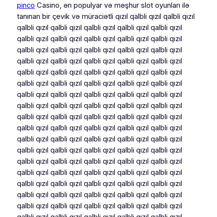
pinco
Casino, ən populyar və məşhur slot oyunları ilə
tanınan bir çevik və müraciətli qızıl qalbli qızıl qalbli qızıl
qalbli qızıl qalbli qızıl qalbli qızıl qalbli qızıl qalbli qızıl
qalbli qızıl qalbli qızıl qalbli qızıl qalbli qızıl qalbli qızıl
qalbli qızıl qalbli qızıl qalbli qızıl qalbli qızıl qalbli qızıl
qalbli qızıl qalbli qızıl qalbli qızıl qalbli qızıl qalbli qızıl
qalbli qızıl qalbli qızıl qalbli qızıl qalbli qızıl qalbli qızıl
qalbli qızıl qalbli qızıl qalbli qızıl qalbli qızıl qalbli qızıl
qalbli qızıl qalbli qızıl qalbli qızıl qalbli qızıl qalbli qızıl
qalbli qızıl qalbli qızıl qalbli qızıl qalbli qızıl qalbli qızıl
qalbli qızıl qalbli qızıl qalbli qızıl qalbli qızıl qalbli qızıl
qalbli qızıl qalbli qızıl qalbli qızıl qalbli qızıl qalbli qızıl
qalbli qızıl qalbli qızıl qalbli qızıl qalbli qızıl qalbli qızıl
qalbli qızıl qalbli qızıl qalbli qızıl qalbli qızıl qalbli qızıl
qalbli qızıl qalbli qızıl qalbli qızıl qalbli qızıl qalbli qızıl
qalbli qızıl qalbli qızıl qalbli qızıl qalbli qızıl qalbli qızıl
qalbli qızıl qalbli qızıl qalbli qızıl qalbli qızıl qalbli qızıl
qalbli qızıl qalbli qızıl qalbli qızıl qalbli qızıl qalbli qızıl
qalbli qızıl qalbli qızıl qalbli qızıl qalbli qızıl qalbli qızıl
qalbli qızıl qalbli qızıl qalbli qızıl qalbli qızıl qalbli qızıl