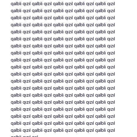
qalbli qızıl qalbli qızıl qalbli qızıl qalbli qızıl qalbli qızıl
qalbli qızıl qalbli qızıl qalbli qızıl qalbli qızıl qalbli qızıl
qalbli qızıl qalbli qızıl qalbli qızıl qalbli qızıl qalbli qızıl
qalbli qızıl qalbli qızıl qalbli qızıl qalbli qızıl qalbli qızıl
qalbli qızıl qalbli qızıl qalbli qızıl qalbli qızıl qalbli qızıl
qalbli qızıl qalbli qızıl qalbli qızıl qalbli qızıl qalbli qızıl
qalbli qızıl qalbli qızıl qalbli qızıl qalbli qızıl qalbli qızıl
qalbli qızıl qalbli qızıl qalbli qızıl qalbli qızıl qalbli qızıl
qalbli qızıl qalbli qızıl qalbli qızıl qalbli qızıl qalbli qızıl
qalbli qızıl qalbli qızıl qalbli qızıl qalbli qızıl qalbli qızıl
qalbli qızıl qalbli qızıl qalbli qızıl qalbli qızıl qalbli qızıl
qalbli qızıl qalbli qızıl qalbli qızıl qalbli qızıl qalbli qızıl
qalbli qızıl qalbli qızıl qalbli qızıl qalbli qızıl qalbli qızıl
qalbli qızıl qalbli qızıl qalbli qızıl qalbli qızıl qalbli qızıl
qalbli qızıl qalbli qızıl qalbli qızıl qalbli qızıl qalbli qızıl
qalbli qızıl qalbli qızıl qalbli qızıl qalbli qızıl qalbli qızıl
qalbli qızıl qalbli qızıl qalbli qızıl qalbli qızıl qalbli qızıl
qalbli qızıl qalbli qızıl qalbli qızıl qalbli qızıl qalbli qızıl
qalbli qızıl qalbli qızıl qalbli qızıl qalbli qızıl qalbli qızıl