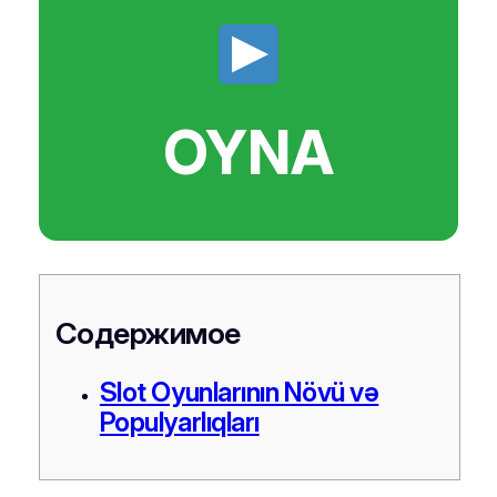
OYNA
Содержимое
Slot Oyunlarının Növü və
Populyarlıqları