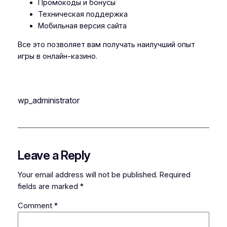
Промокоды и бонусы
Техническая поддержка
Мобильная версия сайта
Все это позволяет вам получать наилучший опыт
игры в онлайн-казино.
wp_administrator
Leave a Reply
Your email address will not be published.
Required
fields are marked
*
Comment
*