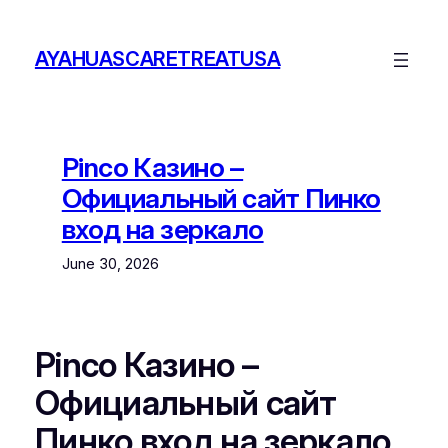
Skip
to
AYAHUASCARETREATUSA
content
Pinco Казино –
Официальный сайт Пинко
вход на зеркало
June 30, 2026
Pinco Казино –
Официальный сайт
Пинко вход на зеркало