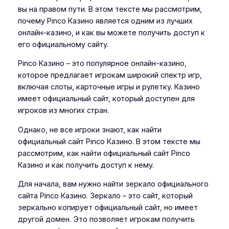
вы на правом пути. В этом тексте мы рассмотрим,
почему Pinco Казино является одним из лучших
онлайн-казино, и как вы можете получить доступ к
его официальному сайту.
Pinco Казино – это популярное онлайн-казино,
которое предлагает игрокам широкий спектр игр,
включая слоты, карточные игры и рулетку. Казино
имеет официальный сайт, который доступен для
игроков из многих стран.
Однако, не все игроки знают, как найти
официальный сайт Pinco Казино. В этом тексте мы
рассмотрим, как найти официальный сайт Pinco
Казино и как получить доступ к нему.
Для начала, вам нужно найти зеркало официального
сайта Pinco Казино. Зеркало – это сайт, который
зеркально копирует официальный сайт, но имеет
другой домен. Это позволяет игрокам получить