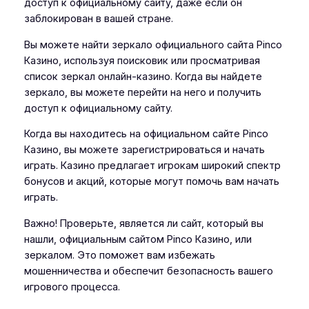
доступ к официальному сайту, даже если он
заблокирован в вашей стране.
Вы можете найти зеркало официального сайта Pinco
Казино, используя поисковик или просматривая
список зеркал онлайн-казино. Когда вы найдете
зеркало, вы можете перейти на него и получить
доступ к официальному сайту.
Когда вы находитесь на официальном сайте Pinco
Казино, вы можете зарегистрироваться и начать
играть. Казино предлагает игрокам широкий спектр
бонусов и акций, которые могут помочь вам начать
играть.
Важно! Проверьте, является ли сайт, который вы
нашли, официальным сайтом Pinco Казино, или
зеркалом. Это поможет вам избежать
мошенничества и обеспечит безопасность вашего
игрового процесса.