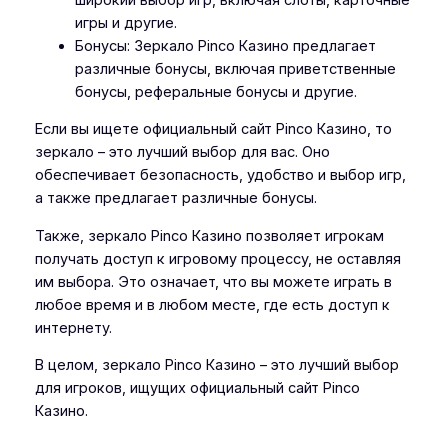
игры и другие.
Бонусы: Зеркало Pinco Казино предлагает
различные бонусы, включая приветственные
бонусы, реферальные бонусы и другие.
Если вы ищете официальный сайт Pinco Казино, то
зеркало – это лучший выбор для вас. Оно
обеспечивает безопасность, удобство и выбор игр,
а также предлагает различные бонусы.
Также, зеркало Pinco Казино позволяет игрокам
получать доступ к игровому процессу, не оставляя
им выбора. Это означает, что вы можете играть в
любое время и в любом месте, где есть доступ к
интернету.
В целом, зеркало Pinco Казино – это лучший выбор
для игроков, ищущих официальный сайт Pinco
Казино.