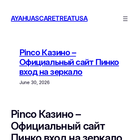
Skip
to
AYAHUASCARETREATUSA
content
Pinco Казино –
Официальный сайт Пинко
вход на зеркало
June 30, 2026
Pinco Казино –
Официальный сайт
Пинко вход на зеркало