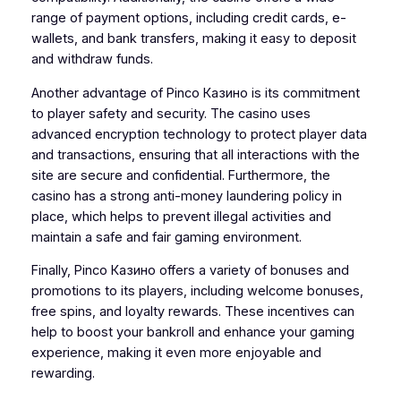
range of payment options, including credit cards, e-
wallets, and bank transfers, making it easy to deposit
and withdraw funds.
Another advantage of Pinco Казино is its commitment
to player safety and security. The casino uses
advanced encryption technology to protect player data
and transactions, ensuring that all interactions with the
site are secure and confidential. Furthermore, the
casino has a strong anti-money laundering policy in
place, which helps to prevent illegal activities and
maintain a safe and fair gaming environment.
Finally, Pinco Казино offers a variety of bonuses and
promotions to its players, including welcome bonuses,
free spins, and loyalty rewards. These incentives can
help to boost your bankroll and enhance your gaming
experience, making it even more enjoyable and
rewarding.