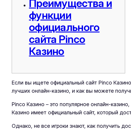
Преимущества и
функции
официального
сайта Pinco
Казино
Если вы ищете официальный сайт Pinco Казино
лучших онлайн-казино, и как вы можете получ
Pinco Казино – это популярное онлайн-казино,
Казино имеет официальный сайт, который дост
Однако, не все игроки знают, как получить до