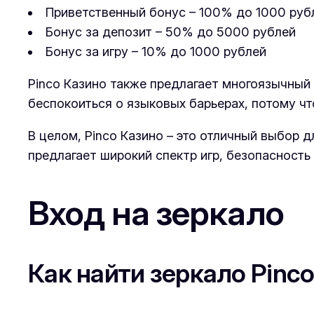
Приветственный бонус – 100% до 1000 руб
Бонус за депозит – 50% до 5000 рублей
Бонус за игру – 10% до 1000 рублей
Pinco Казино также предлагает многоязычный 
беспокоиться о языковых барьерах, потому что
В целом, Pinco Казино – это отличный выбор 
предлагает широкий спектр игр, безопасность
Вход на зеркало
Как найти зеркало Pinc