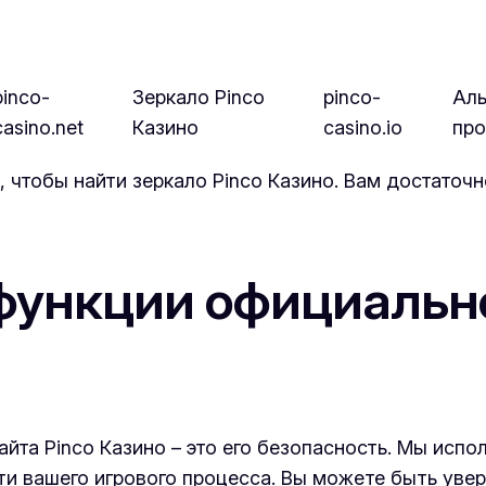
pinco-
Зеркало Pinco
pinco-
Аль
casino.net
Казино
casino.io
про
 чтобы найти зеркало Pinco Казино. Вам достаточн
ункции официально
йта Pinco Казино – это его безопасность. Мы исп
и вашего игрового процесса. Вы можете быть увер