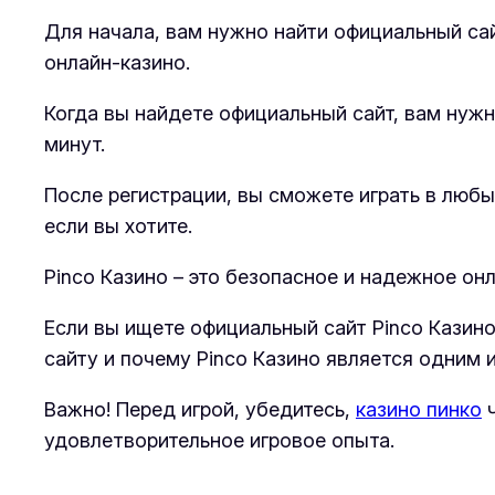
Для начала, вам нужно найти официальный сай
онлайн-казино.
Когда вы найдете официальный сайт, вам нужн
минут.
После регистрации, вы сможете играть в любые
если вы хотите.
Pinco Казино – это безопасное и надежное он
Если вы ищете официальный сайт Pinco Казино
сайту и почему Pinco Казино является одним 
Важно! Перед игрой, убедитесь,
казино пинко
ч
удовлетворительное игровое опыта.