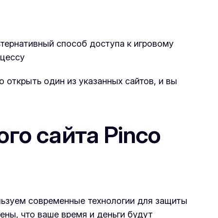
тернативный способ доступа к игровому
цессу
о открыть один из указанных сайтов, и вы
го сайта Pinco
ользуем современные технологии для защиты
ены, что ваше время и деньги будут