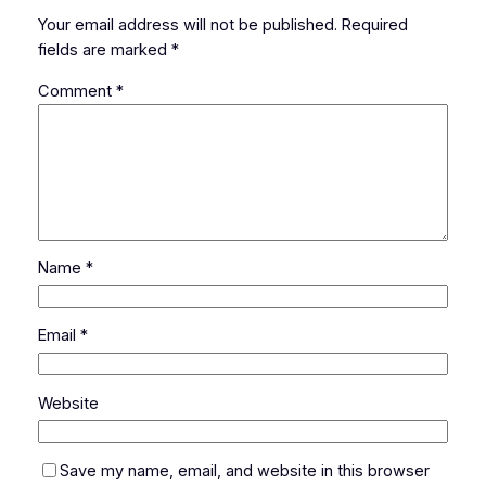
Your email address will not be published.
Required
fields are marked
*
Comment
*
Name
*
Email
*
Website
Save my name, email, and website in this browser