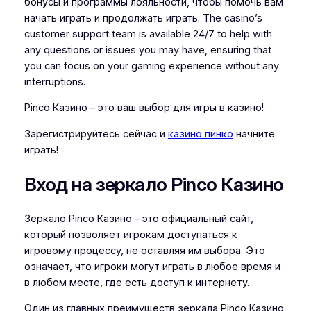
бонусы и программы лояльности, чтобы помочь вам
начать играть и продолжать играть. The casino’s
customer support team is available 24/7 to help with
any questions or issues you may have, ensuring that
you can focus on your gaming experience without any
interruptions.
Pinco Казино – это ваш выбор для игры в казино!
Зарегистрируйтесь сейчас и
казино пинко
начните
играть!
Вход на зеркало Pinco Казино
Зеркало Pinco Казино – это официальный сайт,
который позволяет игрокам доступаться к
игровому процессу, не оставляя им выбора. Это
означает, что игроки могут играть в любое время и
в любом месте, где есть доступ к интернету.
Один из главных преимуществ зеркала Pinco Казино