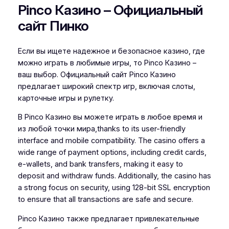
Pinco Казино – Официальный
сайт Пинко
Если вы ищете надежное и безопасное казино, где
можно играть в любимые игры, то Pinco Казино –
ваш выбор. Официальный сайт Pinco Казино
предлагает широкий спектр игр, включая слоты,
карточные игры и рулетку.
В Pinco Казино вы можете играть в любое время и
из любой точки мира,thanks to its user-friendly
interface and mobile compatibility. The casino offers a
wide range of payment options, including credit cards,
e-wallets, and bank transfers, making it easy to
deposit and withdraw funds. Additionally, the casino has
a strong focus on security, using 128-bit SSL encryption
to ensure that all transactions are safe and secure.
Pinco Казино также предлагает привлекательные