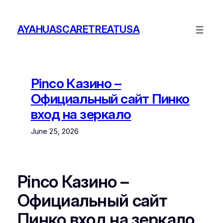
Skip
to
AYAHUASCARETREATUSA
content
Pinco Казино –
Официальный сайт Пинко
вход на зеркало
June 25, 2026
Pinco Казино –
Официальный сайт
Пинко вход на зеркало