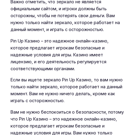
Важно отметить, что зеркало не является
официальным сайтом, и игроки должны быть
осторожны, чтобы не потерять свои деньги. Вам
нужно только найти зеркало, которое работает на
данный момент, и играть с осторожностью.
Pin Up Казино – это надежное онлайн-казино,
которое предлагает игрокам безопасные и
надежные условия для игры. Казино имеет
лицензию, и его деятельность регулируется
соответствующими органами.
Если вы ищете зеркало Pin Up Казино, то вам нужно
только найти зеркало, которое работает на данный
момент. Вам не нужно ничего делать, кроме как
играть с осторожностью.
Вам не нужно беспокоиться о безопасности, потому
что Pin Up Казино – это надежное онлайн-казино,
которое предлагает игрокам безопасные и
надежные условия для игры. Вам нужно только