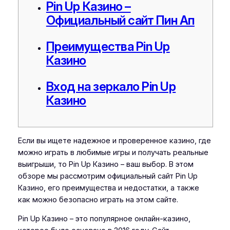
Pin Up Казино –
Официальный сайт Пин Ап
Преимущества Pin Up
Казино
Вход на зеркало Pin Up
Казино
Если вы ищете надежное и проверенное казино, где
можно играть в любимые игры и получать реальные
выигрыши, то Pin Up Казино – ваш выбор. В этом
обзоре мы рассмотрим официальный сайт Pin Up
Казино, его преимущества и недостатки, а также
как можно безопасно играть на этом сайте.
Pin Up Казино – это популярное онлайн-казино,