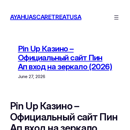
Skip
to
AYAHUASCARETREATUSA
content
Pin Up Казино –
Официальный сайт Пин
Ап вход на зеркало (2026)
June 27, 2026
Pin Up Казино –
Официальный сайт Пин
Ап вход на зеркало