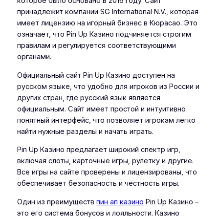
которое было основано в 2016 году. Сайт
принадлежит компании SG International N.V., которая
имеет лицензию на игорный бизнес в Кюрасао. Это
означает, что Pin Up Казино подчиняется строгим
правилам и регулируется соответствующими
органами.
Официальный сайт Pin Up Казино доступен на
русском языке, что удобно для игроков из России и
других стран, где русский язык является
официальным. Сайт имеет простой и интуитивно
понятный интерфейс, что позволяет игрокам легко
найти нужные разделы и начать играть.
Pin Up Казино предлагает широкий спектр игр,
включая слоты, карточные игры, рулетку и другие.
Все игры на сайте проверены и лицензированы, что
обеспечивает безопасность и честность игры.
Один из преимуществ
пин ап казино
Pin Up Казино –
это его система бонусов и лояльности. Казино