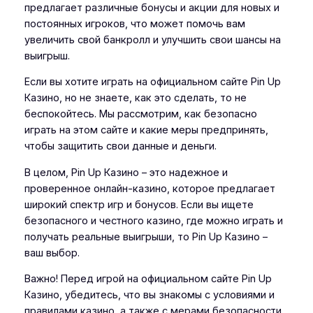
предлагает различные бонусы и акции для новых и
постоянных игроков, что может помочь вам
увеличить свой банкролл и улучшить свои шансы на
выигрыш.
Если вы хотите играть на официальном сайте Pin Up
Казино, но не знаете, как это сделать, то не
беспокойтесь. Мы рассмотрим, как безопасно
играть на этом сайте и какие меры предпринять,
чтобы защитить свои данные и деньги.
В целом, Pin Up Казино – это надежное и
проверенное онлайн-казино, которое предлагает
широкий спектр игр и бонусов. Если вы ищете
безопасного и честного казино, где можно играть и
получать реальные выигрыши, то Pin Up Казино –
ваш выбор.
Важно! Перед игрой на официальном сайте Pin Up
Казино, убедитесь, что вы знакомы с условиями и
правилами казино, а также с мерами безопасности,