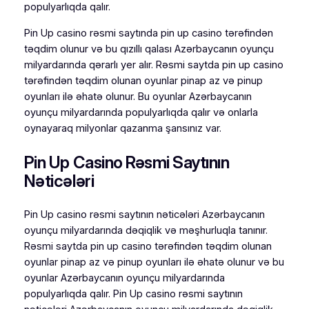
populyarlıqda qalır.
Pin Up casino rəsmi saytında pin up casino tərəfindən
təqdim olunur və bu qızıllı qalası Azərbaycanın oyunçu
milyardarında qərarlı yer alır. Rəsmi saytda pin up casino
tərəfindən təqdim olunan oyunlar pinap az və pinup
oyunları ilə əhatə olunur. Bu oyunlar Azərbaycanın
oyunçu milyardarında populyarlıqda qalır və onlarla
oynayaraq milyonlar qazanma şansınız var.
Pin Up Casino Rəsmi Saytının
Nəticələri
Pin Up casino rəsmi saytının nəticələri Azərbaycanın
oyunçu milyardarında dəqiqlik və məşhurluqla tanınır.
Rəsmi saytda pin up casino tərəfindən təqdim olunan
oyunlar pinap az və pinup oyunları ilə əhatə olunur və bu
oyunlar Azərbaycanın oyunçu milyardarında
populyarlıqda qalır. Pin Up casino rəsmi saytının