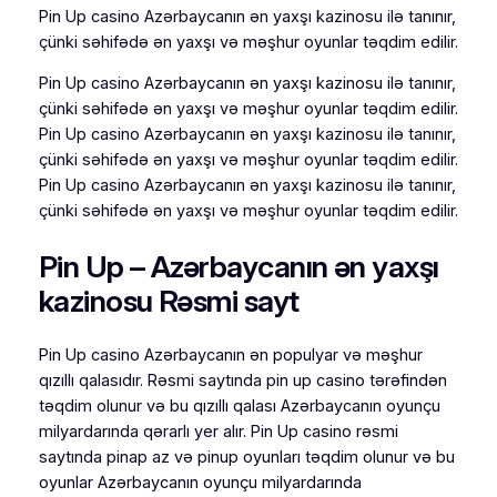
Pin Up casino Azərbaycanın ən yaxşı kazinosu ilə tanınır,
çünki səhifədə ən yaxşı və məşhur oyunlar təqdim edilir.
Pin Up casino Azərbaycanın ən yaxşı kazinosu ilə tanınır,
çünki səhifədə ən yaxşı və məşhur oyunlar təqdim edilir.
Pin Up casino Azərbaycanın ən yaxşı kazinosu ilə tanınır,
çünki səhifədə ən yaxşı və məşhur oyunlar təqdim edilir.
Pin Up casino Azərbaycanın ən yaxşı kazinosu ilə tanınır,
çünki səhifədə ən yaxşı və məşhur oyunlar təqdim edilir.
Pin Up – Azərbaycanın ən yaxşı
kazinosu Rəsmi sayt
Pin Up casino Azərbaycanın ən populyar və məşhur
qızıllı qalasıdır. Rəsmi saytında pin up casino tərəfindən
təqdim olunur və bu qızıllı qalası Azərbaycanın oyunçu
milyardarında qərarlı yer alır. Pin Up casino rəsmi
saytında pinap az və pinup oyunları təqdim olunur və bu
oyunlar Azərbaycanın oyunçu milyardarında