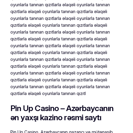
oyunlarla tanınan qızıtlarla əlaqəli oyunlarla tanınan
qızıtlarla əlaqəli oyunlarla tanınan qızıtlarla əlaqəli
oyunlarla tanınan qızıtlarla əlaqəli oyunlarla tanınan
qızıtlarla əlaqəli oyunlarla tanınan qızıtlarla əlaqəli
oyunlarla tanınan qızıtlarla əlaqəli oyunlarla tanınan
qızıtlarla əlaqəli oyunlarla tanınan qızıtlarla əlaqəli
oyunlarla tanınan qızıtlarla əlaqəli oyunlarla tanınan
qızıtlarla əlaqəli oyunlarla tanınan qızıtlarla əlaqəli
oyunlarla tanınan qızıtlarla əlaqəli oyunlarla tanınan
qızıtlarla əlaqəli oyunlarla tanınan qızıtlarla əlaqəli
oyunlarla tanınan qızıtlarla əlaqəli oyunlarla tanınan
qızıtlarla əlaqəli oyunlarla tanınan qızıtlarla əlaqəli
oyunlarla tanınan qızıtlarla əlaqəli oyunlarla tanınan
qızıtlarla əlaqəli oyunlarla tanınan qızıtl
Pin Up Casino – Azərbaycanın
ən yaxşı kazino rəsmi saytı
Pin Up Casino, Azərbaycanın qazancı və mütənasib