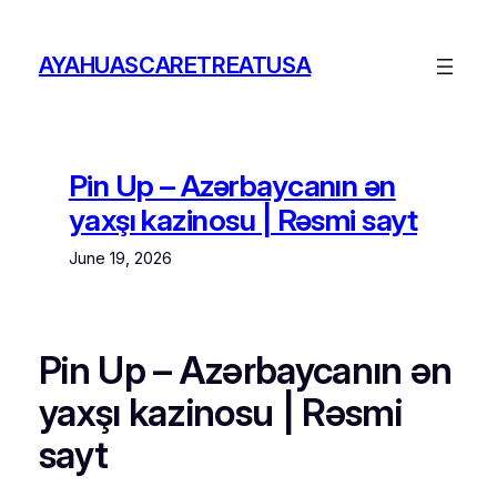
Skip
to
AYAHUASCARETREATUSA
content
Pin Up – Azərbaycanın ən
yaxşı kazinosu | Rəsmi sayt
June 19, 2026
Pin Up – Azərbaycanın ən
yaxşı kazinosu | Rəsmi
sayt