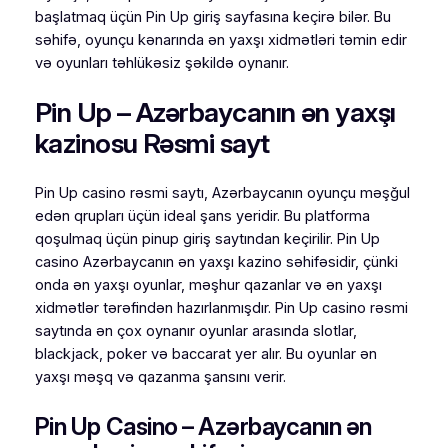
başlatmaq üçün Pin Up giriş sayfasına keçirə bilər. Bu
səhifə, oyunçu kənarında ən yaxşı xidmətləri təmin edir
və oyunları təhlükəsiz şəkildə oynanır.
Pin Up – Azərbaycanın ən yaxşı
kazinosu Rəsmi sayt
Pin Up casino rəsmi saytı, Azərbaycanın oyunçu məşğul
edən qrupları üçün ideal şans yeridir. Bu platforma
qoşulmaq üçün pinup giriş saytından keçirilir. Pin Up
casino Azərbaycanın ən yaxşı kazino səhifəsidir, çünki
onda ən yaxşı oyunlar, məşhur qazanlar və ən yaxşı
xidmətlər tərəfindən hazırlanmışdır. Pin Up casino rəsmi
saytında ən çox oynanır oyunlar arasında slotlar,
blackjack, poker və baccarat yer alır. Bu oyunlar ən
yaxşı məşq və qazanma şansını verir.
Pin Up Casino – Azərbaycanın ən