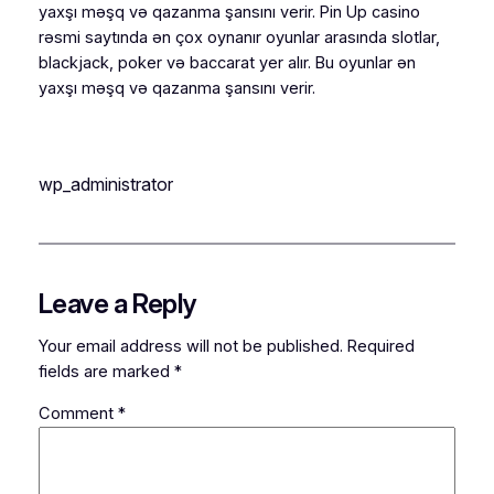
yaxşı məşq və qazanma şansını verir. Pin Up casino
rəsmi saytında ən çox oynanır oyunlar arasında slotlar,
blackjack, poker və baccarat yer alır. Bu oyunlar ən
yaxşı məşq və qazanma şansını verir.
wp_administrator
Leave a Reply
Your email address will not be published.
Required
fields are marked
*
Comment
*