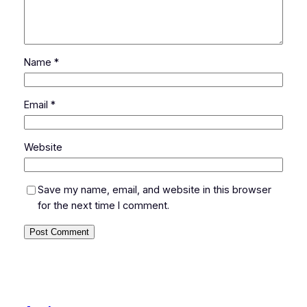
Name
*
Email
*
Website
Save my name, email, and website in this browser
for the next time I comment.