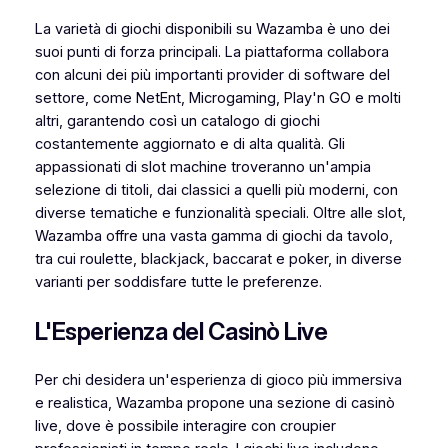
La varietà di giochi disponibili su Wazamba è uno dei
suoi punti di forza principali. La piattaforma collabora
con alcuni dei più importanti provider di software del
settore, come NetEnt, Microgaming, Play'n GO e molti
altri, garantendo così un catalogo di giochi
costantemente aggiornato e di alta qualità. Gli
appassionati di slot machine troveranno un'ampia
selezione di titoli, dai classici a quelli più moderni, con
diverse tematiche e funzionalità speciali. Oltre alle slot,
Wazamba offre una vasta gamma di giochi da tavolo,
tra cui roulette, blackjack, baccarat e poker, in diverse
varianti per soddisfare tutte le preferenze.
L'Esperienza del Casinò Live
Per chi desidera un'esperienza di gioco più immersiva
e realistica, Wazamba propone una sezione di casinò
live, dove è possibile interagire con croupier