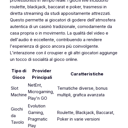
professionisti in tempo reale. I giochi live includono
roulette, blackjack, baccarat e poker, trasmessi in
diretta streaming da studi appositamente attrezzati.
Questo permette ai giocatori di godere dell'atmosfera
autentica di un casinò tradizionale, comodamente da
casa propria o in movimento. La qualità del video e
dell'audio è eccellente, contribuendo a rendere
l'esperienza di gioco ancora più coinvolgente.
L'interazione con il croupier e gli altri giocatori aggiunge
un tocco di socialità al gioco online.
Tipo di
Provider
Caratteristiche
Gioco
Principali
NetEnt,
Slot
Tematiche diverse, bonus
Microgaming,
Machine
multipli, grafica avanzata
Play'n GO
Evolution
Giochi
Gaming,
Roulette, Blackjack, Baccarat,
da
Pragmatic
Poker in varie versioni
Tavolo
Play