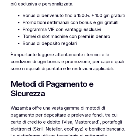
più esclusiva e personalizzata.
Bonus di benvenuto fino a 1500€ + 100 giri gratuiti
Promozioni settimanali con bonus e giri gratuiti
Programma VIP con vantaggi esclusivi
Tornei di slot machine con premi in denaro
Bonus di deposito regolari
È importante leggere attentamente i termini e le
condizioni di ogni bonus e promozione, per capire quali
sono i requisiti di puntata e le restrizioni applicabili.
Metodi di Pagamento e
Sicurezza
Wazamba offre una vasta gamma di metodi di
pagamento per depositare e prelevare fondi, tra cui
carte di credito e debito (Visa, Mastercard), portafogli
elettronici (Skrill, Neteller, ecoPayz) e bonifico bancario.