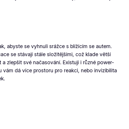
k, abyste se vyhnuli srážce s blížícím se autem.
e se stávají stále složitějšími, což klade větší
 zlepšit své načasování. Existují i různé power-
ám dá více prostoru pro reakci, nebo invizibilita
ek.