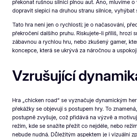
překonat rušnou silnici plnou aut. Ano, mluvíme o
dopravit slepici na druhou stranu silnice, vyhýba
Tato hra není jen o rychlosti; je o načasování, p
překročení dalšího pruhu. Riskujete-li příliš, hrozí
zábavnou a rychlou hru, nebo zkušený gamer, kter
koncepce, která se ukrývá za náročnou a uspokojiv
Vzrušující dynamika
Hra „chicken road“ se vyznačuje dynamickým herní
překážky se objevují s postupem hry. To znamená, 
postupně zvyšuje, což přidává na výzvě a motivu
režim, kde se snažíte přežít co nejdéle, nebo režim
nebude nudná. Důležitým aspektem je i vizuální z