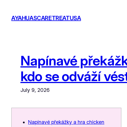
Skip
to
AYAHUASCARETREATUSA
content
Napínavé překážky
kdo se odváží vést 
July 9, 2026
Napínavé překážky a hra chicken