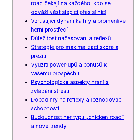
road čekají na každého, kdo se
odváží vést slepici přes silnici
Vzrušující dynamika hry a proměnlivé
herní prostředí
Důležitost načasování a reflexů
Strategie pro maximalizaci skóre a
přežití
Využití power-upů a bonusů k
vašemu prospěchu
Psychologické aspekty hraní a
zvládání stresu
Dopad hry na reflexy a rozhodovací
schopnosti
Budoucnost her typu „chicken road“
a nové trendy