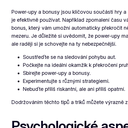
Power-upy a bonusy jsou klíčovou součástí hry a 
je efektivně používat. Například zpomalení času vá
bonus, který vám umožní automaticky překročit něk
mezeru. Je důležité si uvědomit, že power-upy maj
ale raději si je schovejte na ty nebezpečnější.
Soustřeďte se na sledování pohybu aut.
Počkejte na ideální okamžik k překročení pru
Sbírejte power-upy a bonusy.
Experimentujte s různými strategiemi.
Nebuďte příliš riskantní, ale ani příliš opatrní.
Dodržováním těchto tipů a triků můžete výrazně zle
Psychologické aspe