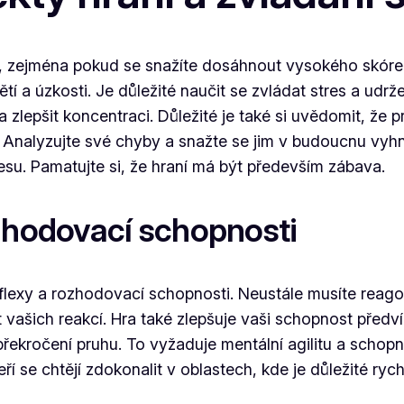
cí, zejména pokud se snažíte dosáhnout vysokého skóre
 a úzkosti. Je důležité naučit se zvládat stres a udrže
lepšit koncentraci. Důležité je také si uvědomit, že pro
ení. Analyzujte své chyby a snažte se jim v budoucnu vy
esu. Pamatujte si, že hraní má být především zábava.
ozhodovací schopnosti
flexy a rozhodovací schopnosti. Neustále musíte reagov
 vašich reakcí. Hra také zlepšuje vaši schopnost předví
ekročení pruhu. To vyžaduje mentální agilitu a schopno
í se chtějí zdokonalit v oblastech, kde je důležité rych