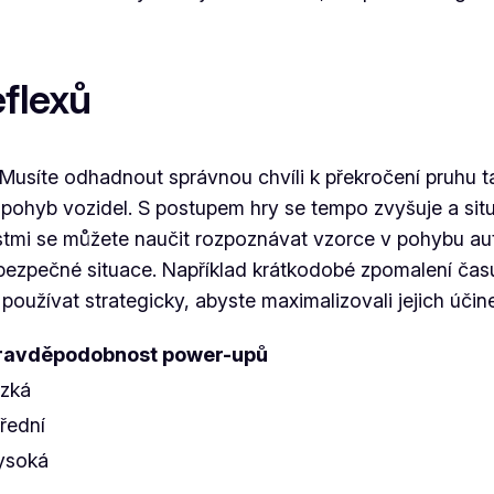
eflexů
 Musíte odhadnout správnou chvíli k překročení pruhu ta
pohyb vozidel. S postupem hry se tempo zvyšuje a situac
mi se můžete naučit rozpoznávat vzorce v pohybu aut a
zpečné situace. Například krátkodobé zpomalení času v
oužívat strategicky, abyste maximalizovali jejich účin
ravděpodobnost power-upů
ízká
řední
ysoká