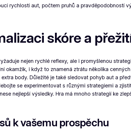
ostoucí rychlostí aut, počtem pruhů a pravděpodobností
alizaci skóre a přežit
žaduje nejen rychlé reflexy, ale i promyšlenou strategi
ální okamžik, i když to znamená ztrátu několika cennýc
xtra body. Důležité je také sledovat pohyb aut a před
bojte se experimentovat s různými strategiemi a zjisti
přinese nejlepší výsledky. Hra má mnoho strategií ke zlep
usů k vašemu prospěchu