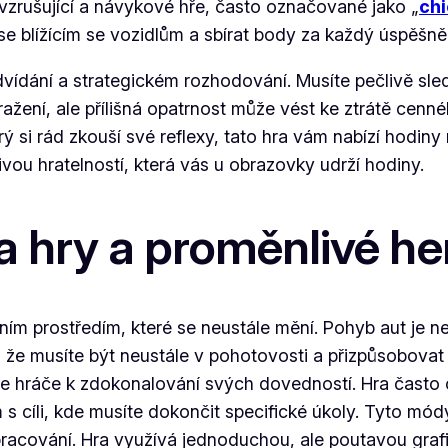
 vzrušující a návykové hře, často označované jako „
chi
t se blížícím se vozidlům a sbírat body za každý úspěšn
ředvídání a strategickém rozhodování. Musíte pečlivě s
 sražení, ale přílišná opatrnost může vést ke ztrátě cenné
ý si rád zkouší své reflexy, tato hra vám nabízí hodin
ou hratelností, která vás u obrazovky udrží hodiny.
 hry a proměnlivé her
m prostředím, které se neustále mění. Pohyb aut je ne
že musíte být neustále v pohotovosti a přizpůsobovat sv
je hráče k zdokonalování svých dovedností. Hra často
 s cíli, kde musíte dokončit specifické úkoly. Tyto módy
pracování. Hra využívá jednoduchou, ale poutavou graf