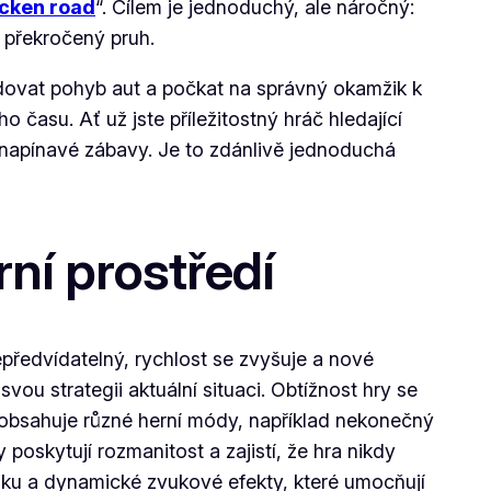
cken road
“. Cílem je jednoduchý, ale náročný:
ě překročený pruh.
ledovat pohyb aut a počkat na správný okamžik k
ho času. Ať už jste příležitostný hráč hledající
y napínavé zábavy. Je to zdánlivě jednoduchá
ní prostředí
předvídatelný, rychlost se zvyšuje a nové
ou strategii aktuální situaci. Obtížnost hry se
 obsahuje různé herní módy, například nekonečný
 poskytují rozmanitost a zajistí, že hra nikdy
iku a dynamické zvukové efekty, které umocňují