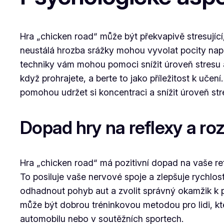
Hra „chicken road“ může být překvapivě stresují
neustálá hrozba srážky mohou vyvolat pocity napětí
techniky vám mohou pomoci snížit úroveň stresu a z
když prohrajete, a berte to jako příležitost k uč
pomohou udržet si koncentraci a snížit úroveň str
Dopad hry na reflexy a r
Hra „chicken road“ má pozitivní dopad na vaše re
To posiluje vaše nervové spoje a zlepšuje rychlost
odhadnout pohyb aut a zvolit správný okamžik k př
může být dobrou tréninkovou metodou pro lidi, kteř
automobilu nebo v soutěžních sportech.