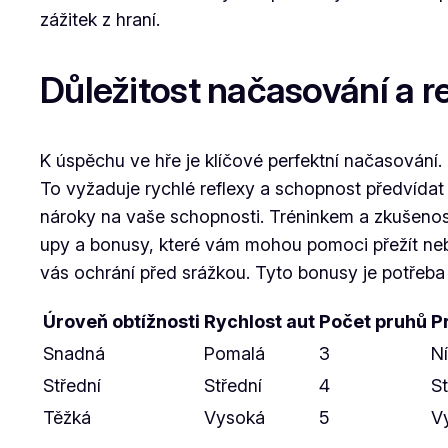
zážitek z hraní.
Důležitost načasování a r
K úspěchu ve hře je klíčové perfektní načasování.
To vyžaduje rychlé reflexy a schopnost předvídat 
nároky na vaše schopnosti. Tréninkem a zkušenost
upy a bonusy, které vám mohou pomoci přežít nebe
vás ochrání před srážkou. Tyto bonusy je potřeba p
Úroveň obtížnosti
Rychlost aut
Počet pruhů
P
Snadná
Pomalá
3
N
Střední
Střední
4
St
Těžká
Vysoká
5
V