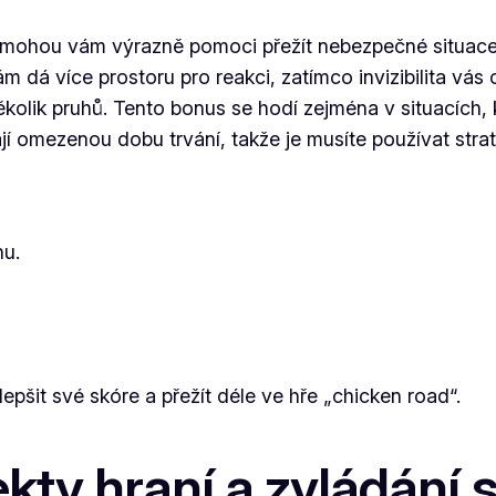
mohou vám výrazně pomoci přežít nebezpečné situace a 
m dá více prostoru pro reakci, zatímco invizibilita vás 
olik pruhů. Tento bonus se hodí zejména v situacích, kd
í omezenou dobu trvání, takže je musíte používat strat
hu.
pšit své skóre a přežít déle ve hře „chicken road“.
kty hraní a zvládání 