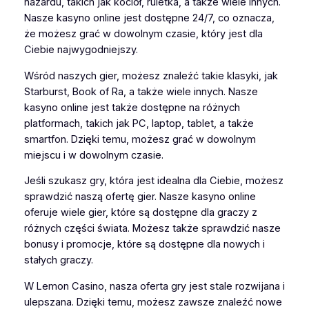
hazardu, takich jak kocioł, ruletka, a także wiele innych.
Nasze kasyno online jest dostępne 24/7, co oznacza,
że możesz grać w dowolnym czasie, który jest dla
Ciebie najwygodniejszy.
Wśród naszych gier, możesz znaleźć takie klasyki, jak
Starburst, Book of Ra, a także wiele innych. Nasze
kasyno online jest także dostępne na różnych
platformach, takich jak PC, laptop, tablet, a także
smartfon. Dzięki temu, możesz grać w dowolnym
miejscu i w dowolnym czasie.
Jeśli szukasz gry, która jest idealna dla Ciebie, możesz
sprawdzić naszą ofertę gier. Nasze kasyno online
oferuje wiele gier, które są dostępne dla graczy z
różnych części świata. Możesz także sprawdzić nasze
bonusy i promocje, które są dostępne dla nowych i
stałych graczy.
W Lemon Casino, nasza oferta gry jest stale rozwijana i
ulepszana. Dzięki temu, możesz zawsze znaleźć nowe