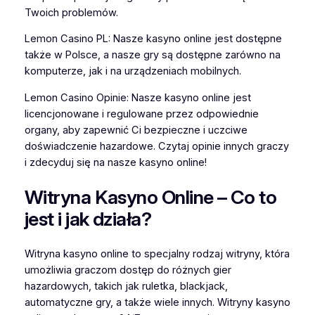
Twoich problemów.
Lemon Casino PL: Nasze kasyno online jest dostępne
także w Polsce, a nasze gry są dostępne zarówno na
komputerze, jak i na urządzeniach mobilnych.
Lemon Casino Opinie: Nasze kasyno online jest
licencjonowane i regulowane przez odpowiednie
organy, aby zapewnić Ci bezpieczne i uczciwe
doświadczenie hazardowe. Czytaj opinie innych graczy
i zdecyduj się na nasze kasyno online!
Witryna Kasyno Online – Co to
jest i jak działa?
Witryna kasyno online to specjalny rodzaj witryny, która
umożliwia graczom dostęp do różnych gier
hazardowych, takich jak ruletka, blackjack,
automatyczne gry, a także wiele innych. Witryny kasyno