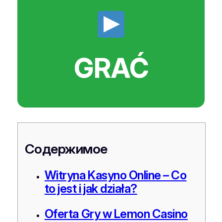
GRAĆ
Содержимое
Witryna Kasyno Online – Co
to jest i jak działa?
Oferta Gry w Lemon Casino