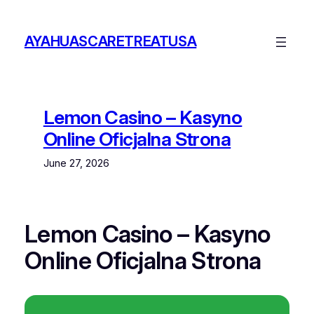
Skip
to
AYAHUASCARETREATUSA
content
Lemon Casino – Kasyno
Online Oficjalna Strona
June 27, 2026
Lemon Casino – Kasyno
Online Oficjalna Strona