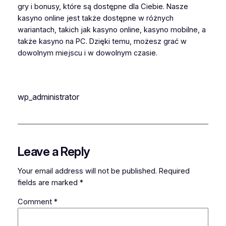
gry i bonusy, które są dostępne dla Ciebie. Nasze
kasyno online jest także dostępne w różnych
wariantach, takich jak kasyno online, kasyno mobilne, a
także kasyno na PC. Dzięki temu, możesz grać w
dowolnym miejscu i w dowolnym czasie.
wp_administrator
Leave a Reply
Your email address will not be published.
Required
fields are marked
*
Comment
*