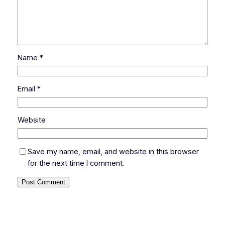
Name
*
Email
*
Website
Save my name, email, and website in this browser
for the next time I comment.