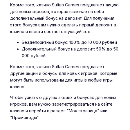
Кроме того, казино Sultan Games предлагает акцию
для новых игроков, которая включает в себя
дополнительный бонус на депозит. Для получения
этого бонуса вам нужно сделать первый депозит в
казино и ввести соответствующий код.
Бездепозитный бонус: 100% до 10 000 рублей
Дополнительный бонус на депозит: 50% до 50
000 рублей
Кроме того, казино Sultan Games предлагает
другие акции и бонусы для новых игроков, которые
могут быть использованы для игры в любые игры
казино.
Чтобы узнать о других акциях и бонусах для новых
игроков, вам нужно зарегистрироваться на сайте
казино и перейти в раздел “Моя страница” или
“Промокоды”.