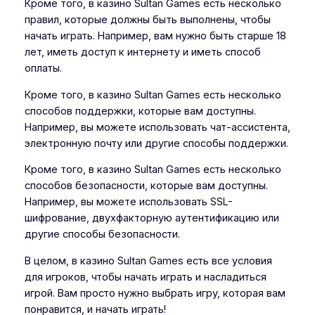
Кроме того, в казино Sultan Games есть несколько
правил, которые должны быть выполнены, чтобы
начать играть. Например, вам нужно быть старше 18
лет, иметь доступ к интернету и иметь способ
оплаты.
Кроме того, в казино Sultan Games есть несколько
способов поддержки, которые вам доступны.
Например, вы можете использовать чат-ассистента,
электронную почту или другие способы поддержки.
Кроме того, в казино Sultan Games есть несколько
способов безопасности, которые вам доступны.
Например, вы можете использовать SSL-
шифрование, двухфакторную аутентификацию или
другие способы безопасности.
В целом, в казино Sultan Games есть все условия
для игроков, чтобы начать играть и насладиться
игрой. Вам просто нужно выбрать игру, которая вам
понравится, и начать играть!