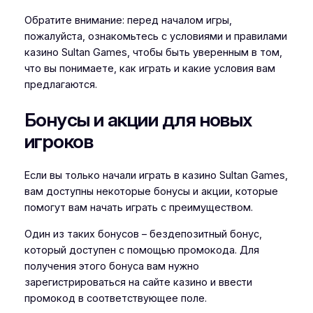
Обратите внимание: перед началом игры,
пожалуйста, ознакомьтесь с условиями и правилами
казино Sultan Games, чтобы быть уверенным в том,
что вы понимаете, как играть и какие условия вам
предлагаются.
Бонусы и акции для новых
игроков
Если вы только начали играть в казино Sultan Games,
вам доступны некоторые бонусы и акции, которые
помогут вам начать играть с преимуществом.
Один из таких бонусов – бездепозитный бонус,
который доступен с помощью промокода. Для
получения этого бонуса вам нужно
зарегистрироваться на сайте казино и ввести
промокод в соответствующее поле.