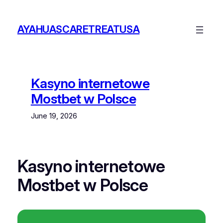
Skip
to
AYAHUASCARETREATUSA
content
Kasyno internetowe
Mostbet w Polsce
June 19, 2026
Kasyno internetowe
Mostbet w Polsce