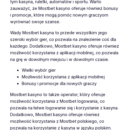
tym kasyna, ruletki, automatów i sportu. Warto
zauważyć, że Mostbet kasyno oferuje również bonusy
i promocje, które mogą pomóc nowym graczyom
wyrównać swoje szanse.
Wady Mostbet kasyna to przede wszystkim jego
szeroki wybór gier, co pozwala na znalezienie coś dla
każdego. Dodatkowo, Mostbet kasyno oferuje również
możliwość korzystania z aplikacji mobilnej, co pozwala
na grę w dowolnym miejscu i w dowolnym czasie.
Wielki wybór gier
Możliwość korzystania z aplikacji mobilnej
Bonusy i promocje dla nowych graczy
Mostbet kasyno to także operator, który oferuje
możliwość korzystania z Mostbet logowania, co
pozwala na łatwe logowanie się i korzystanie z kasyna.
Dodatkowo, Mostbet kasyno oferuje również
możliwość korzystania z Mostbet polskiego, co
pozwala na korzystanie z kasyna w języku polskim.