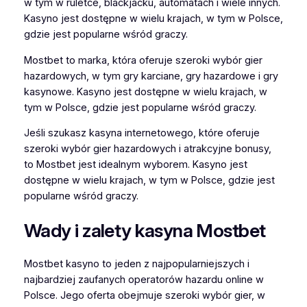
w tym w ruletce, blackjacku, automatach i wiele innych.
Kasyno jest dostępne w wielu krajach, w tym w Polsce,
gdzie jest popularne wśród graczy.
Mostbet to marka, która oferuje szeroki wybór gier
hazardowych, w tym gry karciane, gry hazardowe i gry
kasynowe. Kasyno jest dostępne w wielu krajach, w
tym w Polsce, gdzie jest popularne wśród graczy.
Jeśli szukasz kasyna internetowego, które oferuje
szeroki wybór gier hazardowych i atrakcyjne bonusy,
to Mostbet jest idealnym wyborem. Kasyno jest
dostępne w wielu krajach, w tym w Polsce, gdzie jest
popularne wśród graczy.
Wady i zalety kasyna Mostbet
Mostbet kasyno to jeden z najpopularniejszych i
najbardziej zaufanych operatorów hazardu online w
Polsce. Jego oferta obejmuje szeroki wybór gier, w