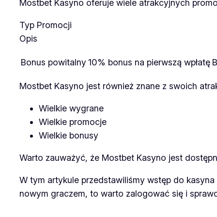
Mostbet Kasyno oferuje wiele atrakcyjnych promoc
Typ Promocji
Opis
Bonus powitalny
10% bonus na pierwszą wpłatę
B
Mostbet Kasyno jest również znane z swoich atrakc
Wielkie wygrane
Wielkie promocje
Wielkie bonusy
Warto zauważyć, że Mostbet Kasyno jest dostępne
W tym artykule przedstawiliśmy wstęp do kasyna M
nowym graczem, to warto zalogować się i sprawd