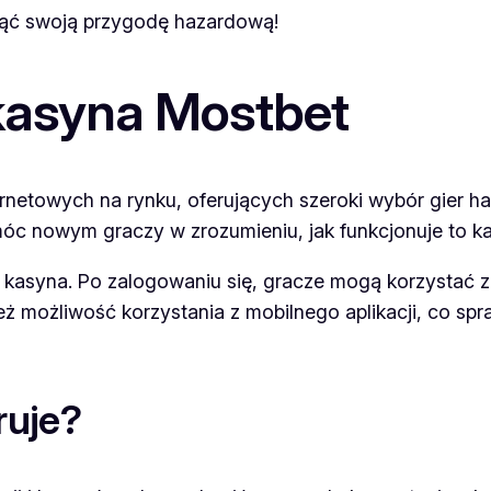
ząć swoją przygodę hazardową!
kasyna Mostbet
ernetowych na rynku, oferujących szeroki wybór gier h
c nowym graczy w zrozumieniu, jak funkcjonuje to kas
asyna. Po zalogowaniu się, gracze mogą korzystać z s
nież możliwość korzystania z mobilnego aplikacji, co s
ruje?