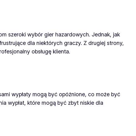
tom szeroki wybór gier hazardowych. Jednak, jak
ustrujące dla niektórych graczy. Z drugiej strony,
rofesjonalny obsługę klienta.
zasami wypłaty mogą być opóźnione, co może być
ia wypłat, które mogą być zbyt niskie dla