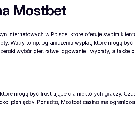
na Mostbet
syn internetowych w Polsce, które oferuje swoim klien
y. Wady to np. ograniczenia wypłat, które mogą być fr
szeroki wybór gier, łatwe logowanie i wypłaty, a także p
 które mogą być frustrujące dla niektórych graczy. C
bkoj pieniędzy. Ponadto, Mostbet casino ma ograniczen