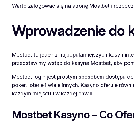
Warto zalogować się na stronę Mostbet i rozpoc
Wprowadzenie do 
Mostbet to jeden z najpopularniejszych kasyn int
przedstawimy wstęp do kasyna Mostbet, aby pomó
Mostbet login jest prostym sposobem dostępu do k
poker, loterie i wiele innych. Kasyno oferuje rów
każdym miejscu i w każdej chwili.
Mostbet Kasyno – Co Ofe