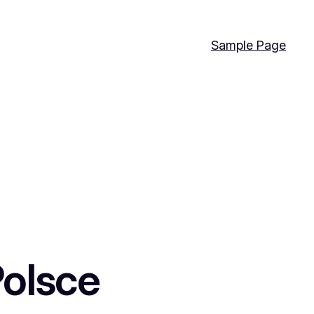
Sample Page
Polsce