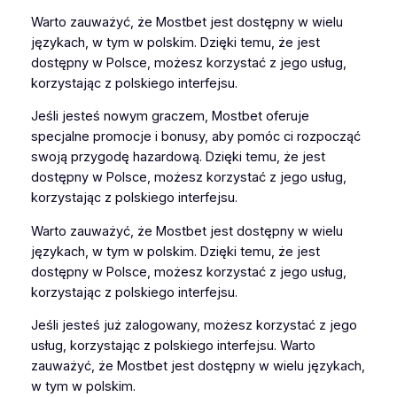
Warto zauważyć, że Mostbet jest dostępny w wielu
językach, w tym w polskim. Dzięki temu, że jest
dostępny w Polsce, możesz korzystać z jego usług,
korzystając z polskiego interfejsu.
Jeśli jesteś nowym graczem, Mostbet oferuje
specjalne promocje i bonusy, aby pomóc ci rozpocząć
swoją przygodę hazardową. Dzięki temu, że jest
dostępny w Polsce, możesz korzystać z jego usług,
korzystając z polskiego interfejsu.
Warto zauważyć, że Mostbet jest dostępny w wielu
językach, w tym w polskim. Dzięki temu, że jest
dostępny w Polsce, możesz korzystać z jego usług,
korzystając z polskiego interfejsu.
Jeśli jesteś już zalogowany, możesz korzystać z jego
usług, korzystając z polskiego interfejsu. Warto
zauważyć, że Mostbet jest dostępny w wielu językach,
w tym w polskim.