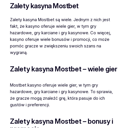
Zalety kasyna Mostbet
Zalety kasyna Mostbet są wiele. Jednym z nich jest
fakt, że kasyno oferuje wiele gier, w tym gry
hazardowe, gry karciane i gry kasynowe. Co więcej,
kasyno oferuje wiele bonusów i promocji, co może
pomóc gracze w zwiększeniu swoich szans na
wygraną.
Zalety kasyna Mostbet – wiele gier
Mostbet kasyno oferuje wiele gier, w tym gry
hazardowe, gry karciane i gry kasynowe. To sprawia,
że gracze mogą znaleźć grę, która pasuje do ich
gustów i preferencji.
Zalety kasyna Mostbet – bonusy i