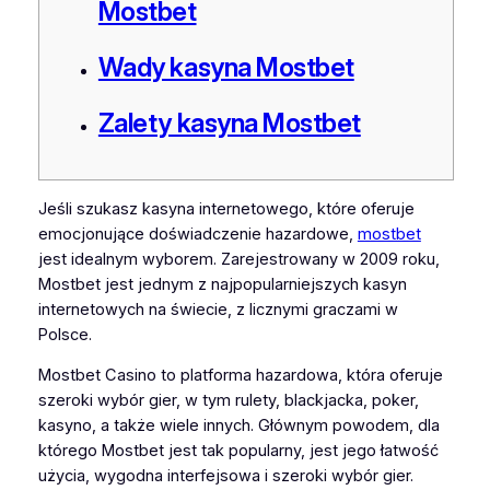
Mostbet
Wady kasyna Mostbet
Zalety kasyna Mostbet
Jeśli szukasz kasyna internetowego, które oferuje
emocjonujące doświadczenie hazardowe,
mostbet
jest idealnym wyborem. Zarejestrowany w 2009 roku,
Mostbet jest jednym z najpopularniejszych kasyn
internetowych na świecie, z licznymi graczami w
Polsce.
Mostbet Casino to platforma hazardowa, która oferuje
szeroki wybór gier, w tym rulety, blackjacka, poker,
kasyno, a także wiele innych. Głównym powodem, dla
którego Mostbet jest tak popularny, jest jego łatwość
użycia, wygodna interfejsowa i szeroki wybór gier.