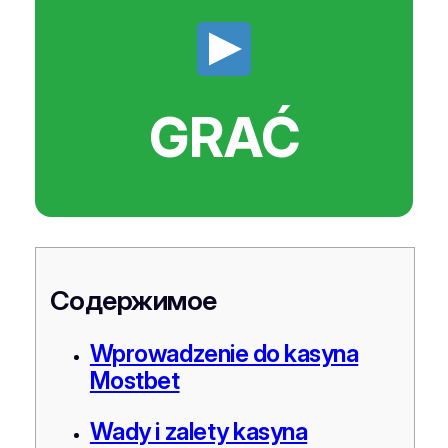
GRAĆ
Содержимое
Wprowadzenie do kasyna
Mostbet
Wady i zalety kasyna