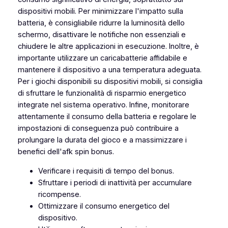
dispositivi mobili. Per minimizzare l'impatto sulla
batteria, è consigliabile ridurre la luminosità dello
schermo, disattivare le notifiche non essenziali e
chiudere le altre applicazioni in esecuzione. Inoltre, è
importante utilizzare un caricabatterie affidabile e
mantenere il dispositivo a una temperatura adeguata.
Per i giochi disponibili su dispositivi mobili, si consiglia
di sfruttare le funzionalità di risparmio energetico
integrate nel sistema operativo. Infine, monitorare
attentamente il consumo della batteria e regolare le
impostazioni di conseguenza può contribuire a
prolungare la durata del gioco e a massimizzare i
benefici dell'afk spin bonus.
Verificare i requisiti di tempo del bonus.
Sfruttare i periodi di inattività per accumulare
ricompense.
Ottimizzare il consumo energetico del
dispositivo.