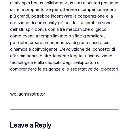
di afk spin bonus collaborativi, in cui i giocatori possono
unire le proprie forze per ottenere ricompense ancora
più grandi, potrebbe incentivare la cooperazione e la
creazione di community più solide. La combinazione
dell'afk spin bonus con altre meccaniche di gioco,
come eventi a tempo limitato o sfide giornaliere,
potrebbe creare un'esperienza di gioco ancora più
dinamica e coinvolgente. L'evoluzione del concetto di
afk spin bonus è strettamente legata all'innovazione
tecnologica e alla capacità degli sviluppatori di
comprendere le esigenze e le aspettative dei giocatori.
wp_administrator
Leave a Reply