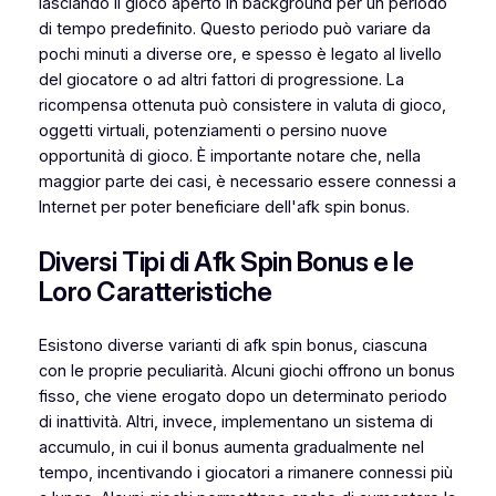
lasciando il gioco aperto in background per un periodo
di tempo predefinito. Questo periodo può variare da
pochi minuti a diverse ore, e spesso è legato al livello
del giocatore o ad altri fattori di progressione. La
ricompensa ottenuta può consistere in valuta di gioco,
oggetti virtuali, potenziamenti o persino nuove
opportunità di gioco. È importante notare che, nella
maggior parte dei casi, è necessario essere connessi a
Internet per poter beneficiare dell'afk spin bonus.
Diversi Tipi di Afk Spin Bonus e le
Loro Caratteristiche
Esistono diverse varianti di afk spin bonus, ciascuna
con le proprie peculiarità. Alcuni giochi offrono un bonus
fisso, che viene erogato dopo un determinato periodo
di inattività. Altri, invece, implementano un sistema di
accumulo, in cui il bonus aumenta gradualmente nel
tempo, incentivando i giocatori a rimanere connessi più