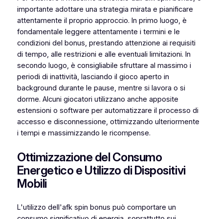
importante adottare una strategia mirata e pianificare
attentamente il proprio approccio. In primo luogo, è
fondamentale leggere attentamente i termini e le
condizioni del bonus, prestando attenzione ai requisiti
di tempo, alle restrizioni e alle eventuali limitazioni. In
secondo luogo, è consigliabile sfruttare al massimo i
periodi di inattività, lasciando il gioco aperto in
background durante le pause, mentre si lavora o si
dorme. Alcuni giocatori utilizzano anche apposite
estensioni o software per automatizzare il processo di
accesso e disconnessione, ottimizzando ulteriormente
i tempi e massimizzando le ricompense.
Ottimizzazione del Consumo
Energetico e Utilizzo di Dispositivi
Mobili
L'utilizzo dell'afk spin bonus può comportare un
consumo significativo di energia, soprattutto sui