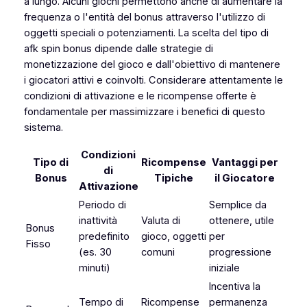
a lungo. Alcuni giochi permettono anche di aumentare la
frequenza o l'entità del bonus attraverso l'utilizzo di
oggetti speciali o potenziamenti. La scelta del tipo di
afk spin bonus dipende dalle strategie di
monetizzazione del gioco e dall'obiettivo di mantenere
i giocatori attivi e coinvolti. Considerare attentamente le
condizioni di attivazione e le ricompense offerte è
fondamentale per massimizzare i benefici di questo
sistema.
Condizioni
Tipo di
Ricompense
Vantaggi per
di
Bonus
Tipiche
il Giocatore
Attivazione
Periodo di
Semplice da
inattività
Valuta di
ottenere, utile
Bonus
predefinito
gioco, oggetti
per
Fisso
(es. 30
comuni
progressione
minuti)
iniziale
Incentiva la
Tempo di
Ricompense
permanenza