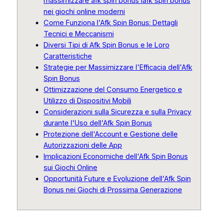
massimizzare afk spin bonus lafk spin bonus
nei giochi online moderni
Come Funziona l'Afk Spin Bonus: Dettagli
Tecnici e Meccanismi
Diversi Tipi di Afk Spin Bonus e le Loro
Caratteristiche
Strategie per Massimizzare l'Efficacia dell'Afk
Spin Bonus
Ottimizzazione del Consumo Energetico e
Utilizzo di Dispositivi Mobili
Considerazioni sulla Sicurezza e sulla Privacy
durante l'Uso dell'Afk Spin Bonus
Protezione dell'Account e Gestione delle
Autorizzazioni delle App
Implicazioni Economiche dell'Afk Spin Bonus
sui Giochi Online
Opportunità Future e Evoluzione dell'Afk Spin
Bonus nei Giochi di Prossima Generazione