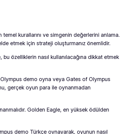
 temel kurallarını ve simgenin değerlerini anlama.
de etmek için strateji oluşturmanız önemlidir.
bu özelliklerin nasıl kullanılacağına dikkat etmek
 of Olympus demo oyna veya Gates of Olympus
unu, gerçek oyun para ile oynanmadan
oynanmalıdır. Golden Eagle, en yüksek ödülden
Olympus demo Türkçe oynayarak, oyunun nasıl