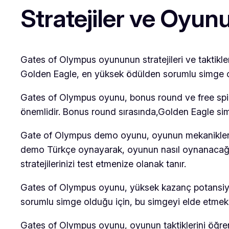
Stratejiler ve Oyunu
Gates of Olympus oyununun stratejileri ve taktikle
Golden Eagle, en yüksek ödülden sorumlu simge ola
Gates of Olympus oyunu, bonus round ve free spins 
önemlidir. Bonus round sırasında,Golden Eagle sim
Gate of Olympus demo oyunu, oyunun mekaniklerin
demo Türkçe oynayarak, oyunun nasıl oynanacağı 
stratejilerinizi test etmenize olanak tanır.
Gates of Olympus oyunu, yüksek kazanç potansiyeli
sorumlu simge olduğu için, bu simgeyi elde etmek iç
Gates of Olympus oyunu, oyunun taktiklerini öğr