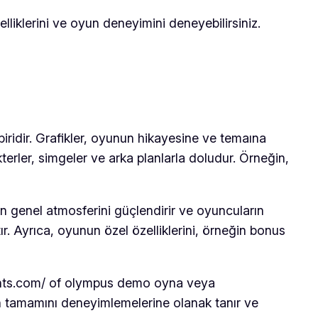
liklerini ve oyun deneyimini deneyebilirsiniz.
iridir. Grafikler, oyunun hikayesine ve temaına
kterler, simgeler ve arka planlarla doludur. Örneğin,
n genel atmosferini güçlendirir ve oyuncuların
ır. Ayrıca, oyunun özel özelliklerini, örneğin bonus
ants.com/ of olympus demo oyna veya
un tamamını deneyimlemelerine olanak tanır ve