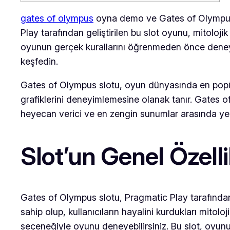
gates of olympus
oyna demo ve Gates of Olympus 
Play tarafından geliştirilen bu slot oyunu, mitol
oyunun gerçek kurallarını öğrenmeden önce deney
keşfedin.
Gates of Olympus slotu, oyun dünyasında en popüle
grafiklerini deneyimlemesine olanak tanır. Gates 
heyecan verici ve en zengin sunumlar arasında yer a
Slot’un Genel Özelli
Gates of Olympus slotu, Pragmatic Play tarafından g
sahip olup, kullanıcıların hayalini kurdukları mi
seçeneğiyle oyunu deneyebilirsiniz. Bu slot, oyunun