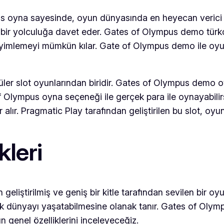
oyna sayesinde, oyun dünyasında en heyecan verici den
ojik bir yolculuğa davet eder. Gates of Olympus demo t
imlemeyi mümkün kılar. Gate of Olympus demo ile oyun
r slot oyunlarından biridir. Gates of Olympus demo oy
of Olympus oyna seçeneği ile gerçek para ile oynayabili
lır. Pragmatic Play tarafından geliştirilen bu slot, oyu
kleri
eliştirilmiş ve geniş bir kitle tarafından sevilen bir o
tolojik dünyayı yaşatabilmesine olanak tanır. Gates of
 genel özelliklerini inceleyeceğiz.