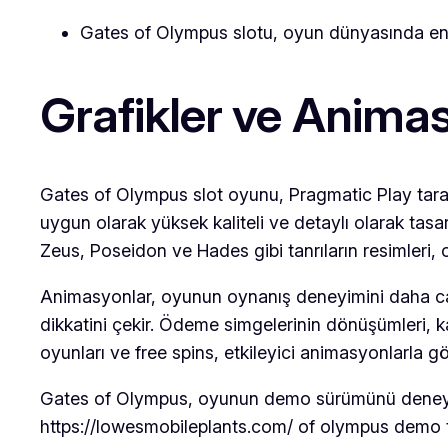
Gates of Olympus slotu, oyun dünyasında en po
Grafikler ve Anima
Gates of Olympus slot oyunu, Pragmatic Play tarafı
uygun olarak yüksek kaliteli ve detaylı olarak tasar
Zeus, Poseidon ve Hades gibi tanrıların resimleri, 
Animasyonlar, oyunun oynanış deneyimini daha canl
dikkatini çekir. Ödeme simgelerinin dönüşümleri, ka
oyunları ve free spins, etkileyici animasyonlarla gös
Gates of Olympus, oyunun demo sürümünü deneyim
https://lowesmobileplants.com/ of olympus demo tü