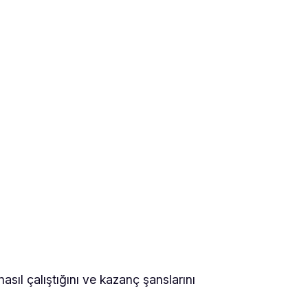
ıl çalıştığını ve kazanç şanslarını