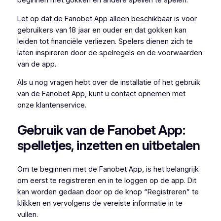
beginnen met gokken en andere spellen te spelen.
Let op dat de Fanobet App alleen beschikbaar is voor
gebruikers van 18 jaar en ouder en dat gokken kan
leiden tot financiële verliezen. Spelers dienen zich te
laten inspireren door de spelregels en de voorwaarden
van de app.
Als u nog vragen hebt over de installatie of het gebruik
van de Fanobet App, kunt u contact opnemen met
onze klantenservice.
Gebruik van de Fanobet App:
spelletjes, inzetten en uitbetalen
Om te beginnen met de Fanobet App, is het belangrijk
om eerst te registreren en in te loggen op de app. Dit
kan worden gedaan door op de knop “Registreren” te
klikken en vervolgens de vereiste informatie in te
vullen.