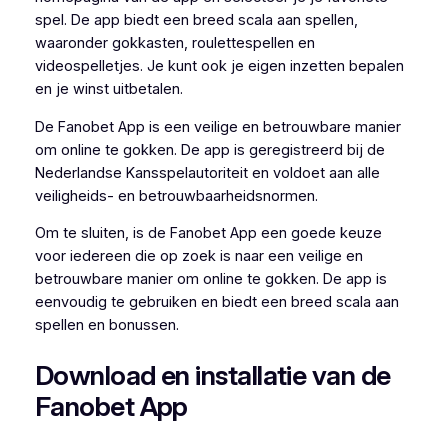
spel. De app biedt een breed scala aan spellen,
waaronder gokkasten, roulettespellen en
videospelletjes. Je kunt ook je eigen inzetten bepalen
en je winst uitbetalen.
De Fanobet App is een veilige en betrouwbare manier
om online te gokken. De app is geregistreerd bij de
Nederlandse Kansspelautoriteit en voldoet aan alle
veiligheids- en betrouwbaarheidsnormen.
Om te sluiten, is de Fanobet App een goede keuze
voor iedereen die op zoek is naar een veilige en
betrouwbare manier om online te gokken. De app is
eenvoudig te gebruiken en biedt een breed scala aan
spellen en bonussen.
Download en installatie van de
Fanobet App