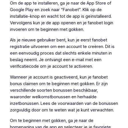
Om de app te installeren, ga je naar de App Store of
Google Play en zoek naar “Fanobet”. Klik op de
installatie-knop en wacht tot de app is geïnstalleerd.
Vervolgens kun je de app openen en je fanobet login
invoeren om te beginnen met gokken.
Als je nieuwe gebruiker bent, kun je eerst fanobet
registratie uitvoeren om een account te creëren. Dit is
een eenvoudig proces dat slechts enkele minuten in
beslag neemt. Je ontvangt een e-mail met een
verificatiecode om je account te activeren.
Wanneer je account is geactiveerd, kun je fanobet
bonus claimen om te beginnen met gokken. Er zijn
verschillende soorten bonussen beschikbaar,
waaronder welkomstbonussen en herhaalde
inzetbonussen. Lees de voorwaarden van de bonussen
zorgvuldig door om te weten wat je kunt verwachten.
Om te beginnen met gokken, ga je naar de
homepagina van de app en selecteer je je favoriete