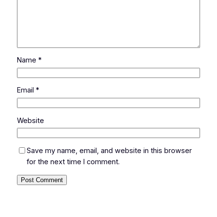
Name
*
Email
*
Website
Save my name, email, and website in this browser
for the next time I comment.