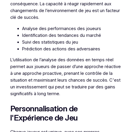
conséquence. La capacité à réagir rapidement aux
changements de l’environnement de jeu est un facteur
clé de succès.
Analyse des performances des joueurs
Identification des tendances du marché
Suivi des statistiques du jeu
Prédiction des actions des adversaires
L’utilisation de l’analyse des données en temps réel
permet aux joueurs de passer d’une approche réactive
à une approche proactive, prenant le contrôle de la
situation et maximisant leurs chances de succès. C'est
un investissement qui peut se traduire par des gains
significatifs à long terme.
Personnalisation de
l'Expérience de Jeu