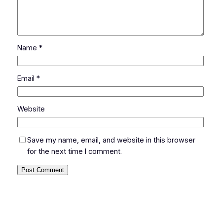
Name
*
Email
*
Website
Save my name, email, and website in this browser
for the next time I comment.