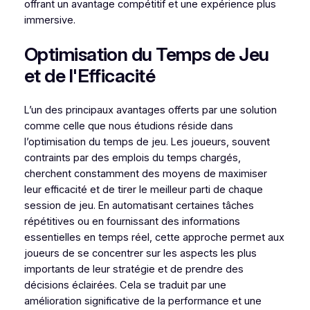
offrant un avantage compétitif et une expérience plus
immersive.
Optimisation du Temps de Jeu
et de l'Efficacité
L’un des principaux avantages offerts par une solution
comme celle que nous étudions réside dans
l’optimisation du temps de jeu. Les joueurs, souvent
contraints par des emplois du temps chargés,
cherchent constamment des moyens de maximiser
leur efficacité et de tirer le meilleur parti de chaque
session de jeu. En automatisant certaines tâches
répétitives ou en fournissant des informations
essentielles en temps réel, cette approche permet aux
joueurs de se concentrer sur les aspects les plus
importants de leur stratégie et de prendre des
décisions éclairées. Cela se traduit par une
amélioration significative de la performance et une