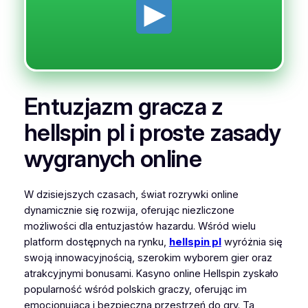
Entuzjazm gracza z
hellspin pl i proste zasady
wygranych online
W dzisiejszych czasach, świat rozrywki online
dynamicznie się rozwija, oferując niezliczone
możliwości dla entuzjastów hazardu. Wśród wielu
platform dostępnych na rynku,
hellspin pl
wyróżnia się
swoją innowacyjnością, szerokim wyborem gier oraz
atrakcyjnymi bonusami. Kasyno online Hellspin zyskało
popularność wśród polskich graczy, oferując im
emocjonującą i bezpieczną przestrzeń do gry. Ta