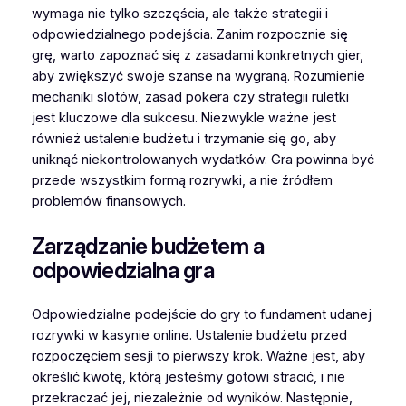
wymaga nie tylko szczęścia, ale także strategii i
odpowiedzialnego podejścia. Zanim rozpocznie się
grę, warto zapoznać się z zasadami konkretnych gier,
aby zwiększyć swoje szanse na wygraną. Rozumienie
mechaniki slotów, zasad pokera czy strategii ruletki
jest kluczowe dla sukcesu. Niezwykle ważne jest
również ustalenie budżetu i trzymanie się go, aby
uniknąć niekontrolowanych wydatków. Gra powinna być
przede wszystkim formą rozrywki, a nie źródłem
problemów finansowych.
Zarządzanie budżetem a
odpowiedzialna gra
Odpowiedzialne podejście do gry to fundament udanej
rozrywki w kasynie online. Ustalenie budżetu przed
rozpoczęciem sesji to pierwszy krok. Ważne jest, aby
określić kwotę, którą jesteśmy gotowi stracić, i nie
przekraczać jej, niezależnie od wyników. Następnie,