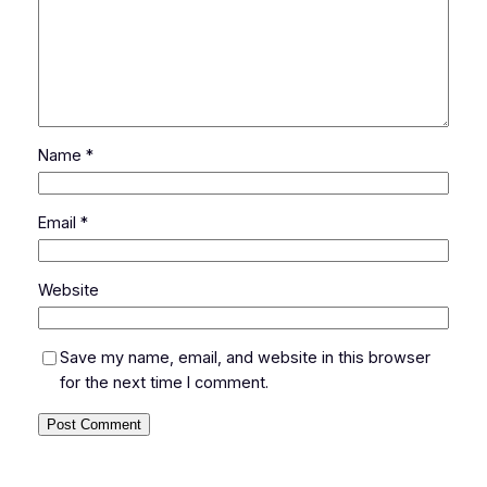
Name
*
Email
*
Website
Save my name, email, and website in this browser
for the next time I comment.