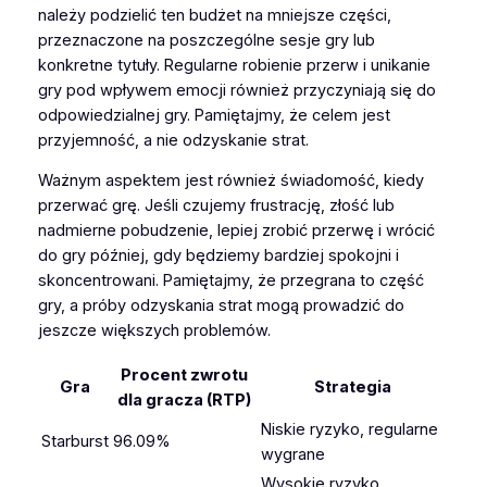
należy podzielić ten budżet na mniejsze części,
przeznaczone na poszczególne sesje gry lub
konkretne tytuły. Regularne robienie przerw i unikanie
gry pod wpływem emocji również przyczyniają się do
odpowiedzialnej gry. Pamiętajmy, że celem jest
przyjemność, a nie odzyskanie strat.
Ważnym aspektem jest również świadomość, kiedy
przerwać grę. Jeśli czujemy frustrację, złość lub
nadmierne pobudzenie, lepiej zrobić przerwę i wrócić
do gry później, gdy będziemy bardziej spokojni i
skoncentrowani. Pamiętajmy, że przegrana to część
gry, a próby odzyskania strat mogą prowadzić do
jeszcze większych problemów.
Procent zwrotu
Gra
Strategia
dla gracza (RTP)
Niskie ryzyko, regularne
Starburst
96.09%
wygrane
Wysokie ryzyko,