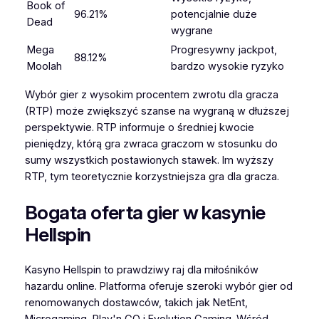
Book of
96.21%
potencjalnie duże
Dead
wygrane
Mega
Progresywny jackpot,
88.12%
Moolah
bardzo wysokie ryzyko
Wybór gier z wysokim procentem zwrotu dla gracza
(RTP) może zwiększyć szanse na wygraną w dłuższej
perspektywie. RTP informuje o średniej kwocie
pieniędzy, którą gra zwraca graczom w stosunku do
sumy wszystkich postawionych stawek. Im wyższy
RTP, tym teoretycznie korzystniejsza gra dla gracza.
Bogata oferta gier w kasynie
Hellspin
Kasyno Hellspin to prawdziwy raj dla miłośników
hazardu online. Platforma oferuje szeroki wybór gier od
renomowanych dostawców, takich jak NetEnt,
Microgaming, Play'n GO i Evolution Gaming. Wśród