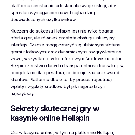
platforma nieustannie udoskonala swoje usługi, aby
sprostać wymaganiom nawet najbardziej
doświadczonych użytkowników.
Kluczem do sukcesu Hellspin jest nie tylko bogata
oferta gier, ale również prostota obsługi i intuicyjny
interfejs. Gracze mogą cieszyć się ulubionymi slotami,
grami stołkowymi oraz dynamicznymi rozgrywkami na
żywo, wszystko to w komfortowym środowisku online.
Bezpieczeństwo danych i transparentność transakcji są
priorytetami dla operatora, co buduje zaufanie wśród
klientów. Platforma dba o to, by proces rejestracji,
wpłaty i wypłaty środków był jak najprostszy i
najszybszy.
Sekrety skutecznej gry w
kasynie online Hellspin
Gra w kasynie online, w tym na platformie Hellspin,