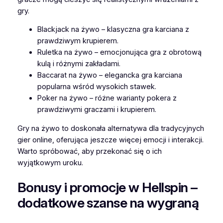
gry.
Blackjack na żywo – klasyczna gra karciana z
prawdziwym krupierem.
Ruletka na żywo – emocjonująca gra z obrotową
kulą i różnymi zakładami.
Baccarat na żywo – elegancka gra karciana
popularna wśród wysokich stawek.
Poker na żywo – różne warianty pokera z
prawdziwymi graczami i krupierem.
Gry na żywo to doskonała alternatywa dla tradycyjnych
gier online, oferująca jeszcze więcej emocji i interakcji.
Warto spróbować, aby przekonać się o ich
wyjątkowym uroku.
Bonusy i promocje w Hellspin –
dodatkowe szanse na wygraną