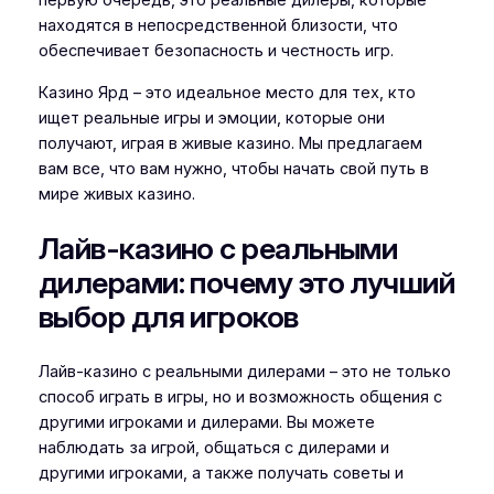
первую очередь, это реальные дилеры, которые
находятся в непосредственной близости, что
обеспечивает безопасность и честность игр.
Казино Ярд – это идеальное место для тех, кто
ищет реальные игры и эмоции, которые они
получают, играя в живые казино. Мы предлагаем
вам все, что вам нужно, чтобы начать свой путь в
мире живых казино.
Лайв-казино с реальными
дилерами: почему это лучший
выбор для игроков
Лайв-казино с реальными дилерами – это не только
способ играть в игры, но и возможность общения с
другими игроками и дилерами. Вы можете
наблюдать за игрой, общаться с дилерами и
другими игроками, а также получать советы и