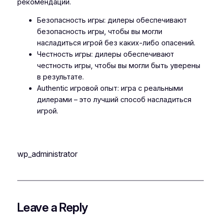
рекомендации.
Безопасность игры: дилеры обеспечивают
безопасность игры, чтобы вы могли
насладиться игрой без каких-либо опасений.
Честность игры: дилеры обеспечивают
честность игры, чтобы вы могли быть уверены
в результате.
Authentic игровой опыт: игра с реальными
дилерами – это лучший способ насладиться
игрой.
wp_administrator
Leave a Reply