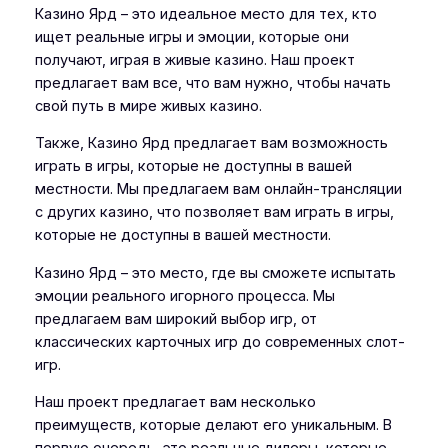
Казино Ярд – это идеальное место для тех, кто
ищет реальные игры и эмоции, которые они
получают, играя в живые казино. Наш проект
предлагает вам все, что вам нужно, чтобы начать
свой путь в мире живых казино.
Также, Казино Ярд предлагает вам возможность
играть в игры, которые не доступны в вашей
местности. Мы предлагаем вам онлайн-трансляции
с других казино, что позволяет вам играть в игры,
которые не доступны в вашей местности.
Казино Ярд – это место, где вы сможете испытать
эмоции реального игорного процесса. Мы
предлагаем вам широкий выбор игр, от
классических карточных игр до современных слот-
игр.
Наш проект предлагает вам несколько
преимуществ, которые делают его уникальным. В