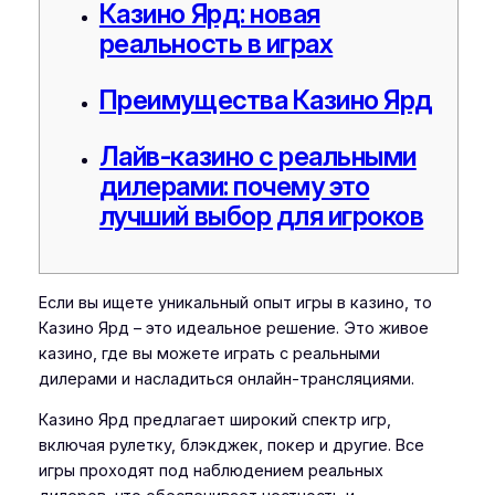
Казино Ярд: новая
реальность в играх
Преимущества Казино Ярд
Лайв-казино с реальными
дилерами: почему это
лучший выбор для игроков
Если вы ищете уникальный опыт игры в казино, то
Казино Ярд – это идеальное решение. Это живое
казино, где вы можете играть с реальными
дилерами и насладиться онлайн-трансляциями.
Казино Ярд предлагает широкий спектр игр,
включая рулетку, блэкджек, покер и другие. Все
игры проходят под наблюдением реальных