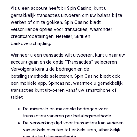
Als u een account heeft bij Spin Casino, kunt u
gemakkelijk transacties uitvoeren om uw balans bij te
werken of om te gokken. Spin Casino biedt
verschillende opties voor transacties, waaronder
creditcardbetalingen, Neteller, Skrill en
bankoverschrijding.
Wanneer u een transactie wilt uitvoeren, kunt u naar uw
account gaan en de optie “Transacties” selecteren.
Vervolgens kunt u de bedragen en de
betalingsmethode selecteren. Spin Casino biedt ook
een mobiele app, Spincasino, waarmee u gemakkelijk
transacties kunt uitvoeren vanaf uw smartphone of
tablet.
De minimale en maximale bedragen voor
transacties variëren per betalingsmethode.
De verwerkingstijd voor transacties kan variëren
van enkele minuten tot enkele uren, afhankelijk
van de betalingsmethode.