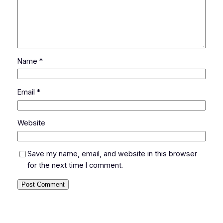
Name
*
Email
*
Website
Save my name, email, and website in this browser
for the next time I comment.