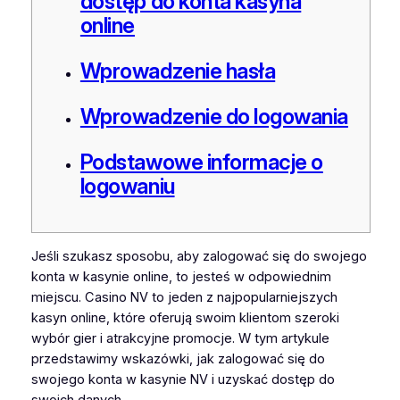
dostęp do konta kasyna
online
Wprowadzenie hasła
Wprowadzenie do logowania
Podstawowe informacje o
logowaniu
Jeśli szukasz sposobu, aby zalogować się do swojego
konta w kasynie online, to jesteś w odpowiednim
miejscu. Casino NV to jeden z najpopularniejszych
kasyn online, które oferują swoim klientom szeroki
wybór gier i atrakcyjne promocje. W tym artykule
przedstawimy wskazówki, jak zalogować się do
swojego konta w kasynie NV i uzyskać dostęp do
swoich danych.