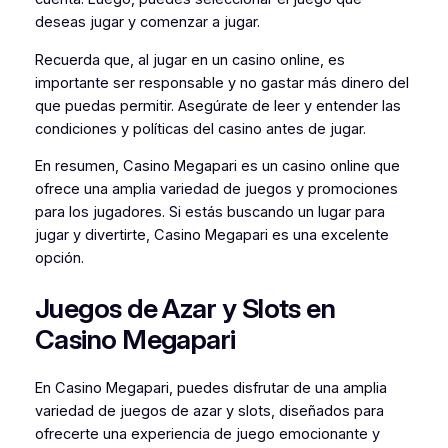
deseas jugar y comenzar a jugar.
Recuerda que, al jugar en un casino online, es
importante ser responsable y no gastar más dinero del
que puedas permitir. Asegúrate de leer y entender las
condiciones y políticas del casino antes de jugar.
En resumen, Casino Megapari es un casino online que
ofrece una amplia variedad de juegos y promociones
para los jugadores. Si estás buscando un lugar para
jugar y divertirte, Casino Megapari es una excelente
opción.
Juegos de Azar y Slots en
Casino Megapari
En Casino Megapari, puedes disfrutar de una amplia
variedad de juegos de azar y slots, diseñados para
ofrecerte una experiencia de juego emocionante y