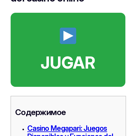
JUGAR
Содержимое
Casino Megapari: Juegos