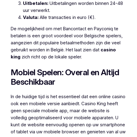
Uitbetalen:
Uitbetalingen worden binnen 24-48
uur verwerkt.
Valuta:
Alle transacties in euro (€).
De mogelijkheid om met Bancontact en Payconiq te
betalen is een groot voordeel voor Belgische spelers,
aangezien dit populaire betaalmethoden zijn die veel
gebruikt worden in België. Het laat zien dat
casino
king
zich richt op de lokale speler.
Mobiel Spelen: Overal en Altijd
Beschikbaar
In de huidige tijd is het essentieel dat een online casino
ook een mobiele versie aanbiedt. Casino King heeft
geen speciale mobiele app, maar de website is
volledig geoptimaliseerd voor mobiele apparaten. U
kunt de website eenvoudig openen op uw smartphone
of tablet via uw mobiele browser en genieten van al uw