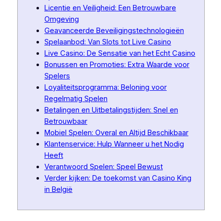
Licentie en Veiligheid: Een Betrouwbare
Omgeving
Geavanceerde Beveiligingstechnologieën
Spelaanbod: Van Slots tot Live Casino
Live Casino: De Sensatie van het Echt Casino
Bonussen en Promoties: Extra Waarde voor
Spelers
Loyaliteitsprogramma: Beloning voor
Regelmatig Spelen
Betalingen en Uitbetalingstijden: Snel en
Betrouwbaar
Mobiel Spelen: Overal en Altijd Beschikbaar
Klantenservice: Hulp Wanneer u het Nodig
Heeft
Verantwoord Spelen: Speel Bewust
Verder kijken: De toekomst van Casino King
in België