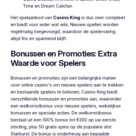
Time en Dream Catcher.
Het spelaanbod van
Casino King
is dus zeer compleet
en biedt voor ieder wat wils. Nieuwe spellen worden
regelmatig toegevoegd, waardoor de spelervaring
altijd fris en spannend blijft.
Bonussen en Promoties: Extra
Waarde voor Spelers
Bonussen en promoties zijn een belangrijke manier
voor online casino's om nieuwe spelers aan te trekken
en bestaande spelers te belonen. Casino King biedt
verschillende bonussen en promoties aan, waaronder
een welkomstbonus voor nieuwe spelers, wekelijkse
bonussen en speciale acties. De welkomstbonus
bestaat uit een 100% bonus tot €200 op uw eerste
storting, plus 50 gratis spins op de populaire slot
Starburst. De bonus is onderhevig aan bepaalde