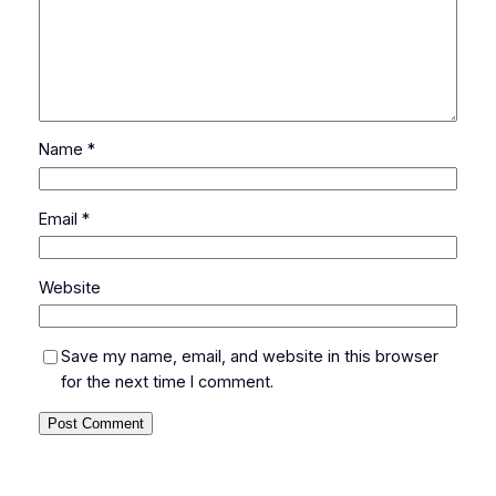
Name
*
Email
*
Website
Save my name, email, and website in this browser
for the next time I comment.