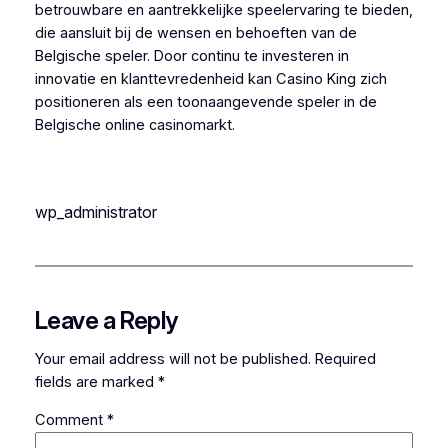
betrouwbare en aantrekkelijke speelervaring te bieden,
die aansluit bij de wensen en behoeften van de
Belgische speler. Door continu te investeren in
innovatie en klanttevredenheid kan Casino King zich
positioneren als een toonaangevende speler in de
Belgische online casinomarkt.
wp_administrator
Leave a Reply
Your email address will not be published.
Required
fields are marked
*
Comment
*