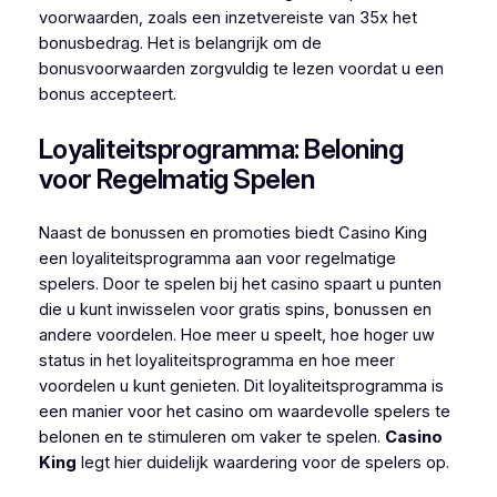
voorwaarden, zoals een inzetvereiste van 35x het
bonusbedrag. Het is belangrijk om de
bonusvoorwaarden zorgvuldig te lezen voordat u een
bonus accepteert.
Loyaliteitsprogramma: Beloning
voor Regelmatig Spelen
Naast de bonussen en promoties biedt Casino King
een loyaliteitsprogramma aan voor regelmatige
spelers. Door te spelen bij het casino spaart u punten
die u kunt inwisselen voor gratis spins, bonussen en
andere voordelen. Hoe meer u speelt, hoe hoger uw
status in het loyaliteitsprogramma en hoe meer
voordelen u kunt genieten. Dit loyaliteitsprogramma is
een manier voor het casino om waardevolle spelers te
belonen en te stimuleren om vaker te spelen.
Casino
King
legt hier duidelijk waardering voor de spelers op.