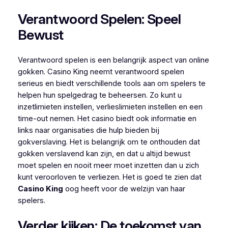
Verantwoord Spelen: Speel
Bewust
Verantwoord spelen is een belangrijk aspect van online
gokken. Casino King neemt verantwoord spelen
serieus en biedt verschillende tools aan om spelers te
helpen hun spelgedrag te beheersen. Zo kunt u
inzetlimieten instellen, verlieslimieten instellen en een
time-out nemen. Het casino biedt ook informatie en
links naar organisaties die hulp bieden bij
gokverslaving. Het is belangrijk om te onthouden dat
gokken verslavend kan zijn, en dat u altijd bewust
moet spelen en nooit meer moet inzetten dan u zich
kunt veroorloven te verliezen. Het is goed te zien dat
Casino King
oog heeft voor de welzijn van haar
spelers.
Verder kijken: De toekomst van