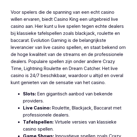
Voor spelers die de spanning van een echt casino
willen ervaren, biedt Casino King een uitgebreid live
casino aan. Hier kunt u live spelen tegen echte dealers
bij klassieke tafelspellen zoals blackjack, roulette en
baccarat. Evolution Gaming is de belangrijkste
leverancier van live casino spellen, en staat bekend om
de hoge kwaliteit van de streams en de professionele
dealers. Populaire spellen zijn onder andere Crazy
Time, Lightning Roulette en Dream Catcher. Het live
casino is 24/7 beschikbaar, waardoor u altijd en overal
kunt genieten van de sensatie van het casino.
Slots:
Een gigantisch aanbod van bekende
providers.
Live Casino:
Roulette, Blackjack, Baccarat met
professionele dealers.
Tafelspellen:
Virtuele versies van klassieke
casino spellen.
Game Shows:
Innovatieve spellen zoals Crazy