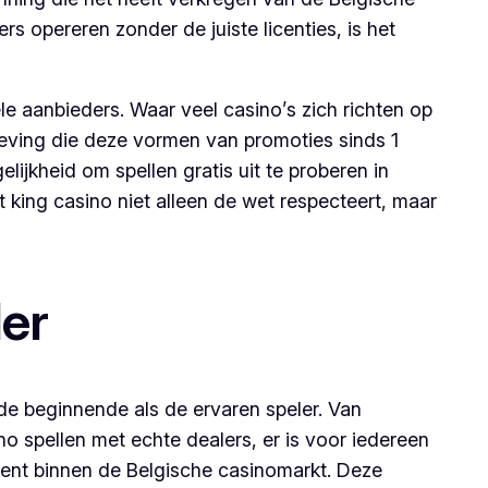
s opereren zonder de juiste licenties, is het
le aanbieders. Waar veel casino’s zich richten op
geving die deze vormen van promoties sinds 1
lijkheid om spellen gratis uit te proberen in
 king casino niet alleen de wet respecteert, maar
ler
e beginnende als de ervaren speler. Van
no spellen met echte dealers, er is voor iedereen
gment binnen de Belgische casinomarkt. Deze