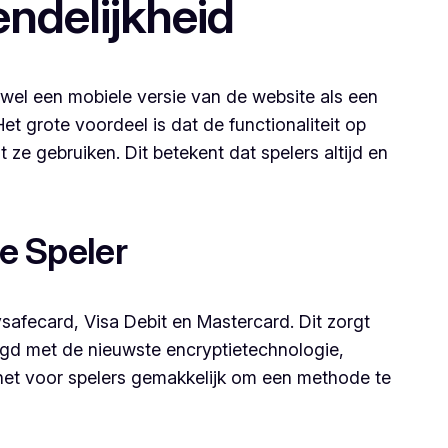
ndelijkheid
owel een mobiele versie van de website als een
t grote voordeel is dat de functionaliteit op
ze gebruiken. Dit betekent dat spelers altijd en
e Speler
afecard, Visa Debit en Mastercard. Dit zorgt
ligd met de nieuwste encryptietechnologie,
het voor spelers gemakkelijk om een methode te