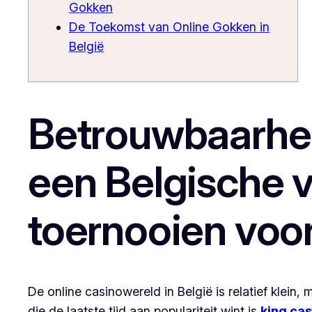
Gokken
De Toekomst van Online Gokken in
België
Betrouwbaarheid
een Belgische v
toernooien voor
De online casinowereld in België is relatief klei
die de laatste tijd aan populariteit wint is
king cas