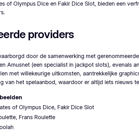
s of Olympus Dice en Fakir Dice Slot, bieden een verfris
s.
erde providers
ewaarborgd door de samenwerking met gerenommeerde 
Amusnet (een specialist in jackpot slots), evenals and
len met willekeurige uitkomsten, aantrekkelijke graphics
g van het spelaanbod, waardoor er altijd iets nieuws te
beelden
ates of Olympus Dice, Fakir Dice Slot
ulette, Frans Roulette
oolah