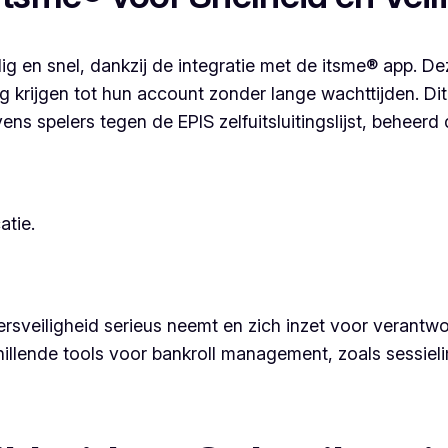
dig en snel, dankzij de integratie met de itsme® app. D
ng krijgen tot hun account zonder lange wachttijden. Di
tevens spelers tegen de EPIS zelfuitsluitingslijst, beh
atie.
ersveiligheid serieus neemt en zich inzet voor verant
illende tools voor bankroll management, zoals sessielim