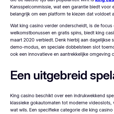
Kansspelcommissie, wat een garantie biedt voor eer
belangrijk om een platform te kiezen dat voldoet
Wat king casino verder onderscheidt, is de focus o
welkomstbonussen en gratis spins, biedt king cas
maart 2020 verbiedt. Denk hierbij aan dagelijkse s
demo-modus, en speciale dobbelsteen slot toernooi
ook een innovatieve en aantrekkelijke omgeving c
Een uitgebreid spel
King casino beschikt over een indrukwekkend sp
klassieke gokautomaten tot moderne videoslots, van
wat wils. Een specifieke categorie die king casin