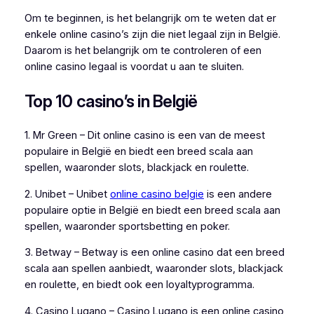
Om te beginnen, is het belangrijk om te weten dat er
enkele online casino’s zijn die niet legaal zijn in België.
Daarom is het belangrijk om te controleren of een
online casino legaal is voordat u aan te sluiten.
Top 10 casino’s in België
1. Mr Green – Dit online casino is een van de meest
populaire in België en biedt een breed scala aan
spellen, waaronder slots, blackjack en roulette.
2. Unibet – Unibet
online casino belgie
is een andere
populaire optie in België en biedt een breed scala aan
spellen, waaronder sportsbetting en poker.
3. Betway – Betway is een online casino dat een breed
scala aan spellen aanbiedt, waaronder slots, blackjack
en roulette, en biedt ook een loyaltyprogramma.
4. Casino Lugano – Casino Lugano is een online casino