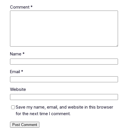
Comment
*
Name
*
Email
*
Website
Save my name, email, and website in this browser
for the next time I comment.