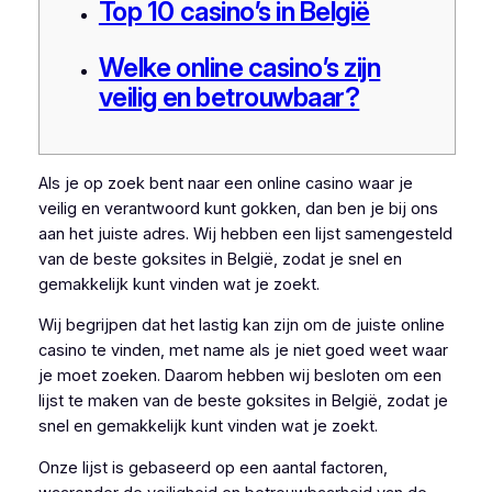
Top 10 casino’s in België
Welke online casino’s zijn
veilig en betrouwbaar?
Als je op zoek bent naar een online casino waar je
veilig en verantwoord kunt gokken, dan ben je bij ons
aan het juiste adres. Wij hebben een lijst samengesteld
van de beste goksites in België, zodat je snel en
gemakkelijk kunt vinden wat je zoekt.
Wij begrijpen dat het lastig kan zijn om de juiste online
casino te vinden, met name als je niet goed weet waar
je moet zoeken. Daarom hebben wij besloten om een
lijst te maken van de beste goksites in België, zodat je
snel en gemakkelijk kunt vinden wat je zoekt.
Onze lijst is gebaseerd op een aantal factoren,