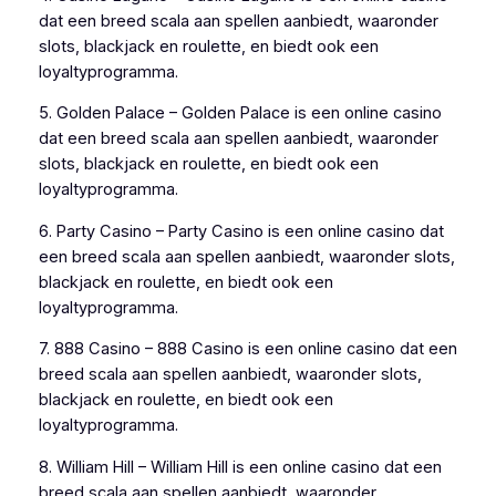
dat een breed scala aan spellen aanbiedt, waaronder
slots, blackjack en roulette, en biedt ook een
loyaltyprogramma.
5. Golden Palace – Golden Palace is een online casino
dat een breed scala aan spellen aanbiedt, waaronder
slots, blackjack en roulette, en biedt ook een
loyaltyprogramma.
6. Party Casino – Party Casino is een online casino dat
een breed scala aan spellen aanbiedt, waaronder slots,
blackjack en roulette, en biedt ook een
loyaltyprogramma.
7. 888 Casino – 888 Casino is een online casino dat een
breed scala aan spellen aanbiedt, waaronder slots,
blackjack en roulette, en biedt ook een
loyaltyprogramma.
8. William Hill – William Hill is een online casino dat een
breed scala aan spellen aanbiedt, waaronder