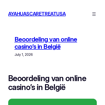
Skip
to
AYAHUASCARETREATUSA
content
Beoordeling van online
casino’s in België
July 1, 2026
Beoordeling van online
casino’s in België