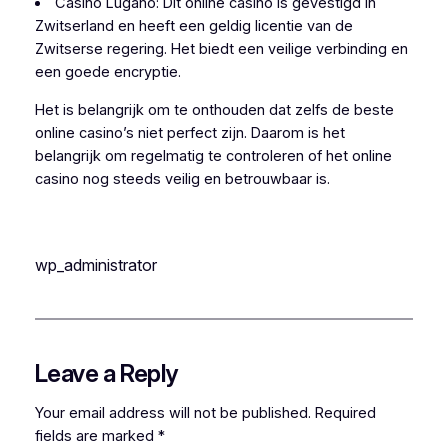
Casino Lugano: Dit online casino is gevestigd in
Zwitserland en heeft een geldig licentie van de
Zwitserse regering. Het biedt een veilige verbinding en
een goede encryptie.
Het is belangrijk om te onthouden dat zelfs de beste
online casino’s niet perfect zijn. Daarom is het
belangrijk om regelmatig te controleren of het online
casino nog steeds veilig en betrouwbaar is.
wp_administrator
Leave a Reply
Your email address will not be published.
Required
fields are marked
*