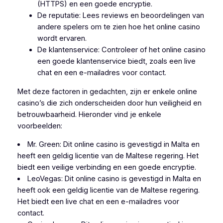
(HTTPS) en een goede encryptie.
De reputatie: Lees reviews en beoordelingen van
andere spelers om te zien hoe het online casino
wordt ervaren.
De klantenservice: Controleer of het online casino
een goede klantenservice biedt, zoals een live
chat en een e-mailadres voor contact.
Met deze factoren in gedachten, zijn er enkele online
casino’s die zich onderscheiden door hun veiligheid en
betrouwbaarheid. Hieronder vind je enkele
voorbeelden:
Mr. Green: Dit online casino is gevestigd in Malta en
heeft een geldig licentie van de Maltese regering. Het
biedt een veilige verbinding en een goede encryptie.
LeoVegas: Dit online casino is gevestigd in Malta en
heeft ook een geldig licentie van de Maltese regering.
Het biedt een live chat en een e-mailadres voor
contact.