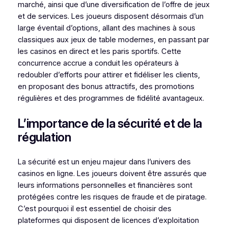
marché, ainsi que d’une diversification de l’offre de jeux
et de services. Les joueurs disposent désormais d’un
large éventail d’options, allant des machines à sous
classiques aux jeux de table modernes, en passant par
les casinos en direct et les paris sportifs. Cette
concurrence accrue a conduit les opérateurs à
redoubler d’efforts pour attirer et fidéliser les clients,
en proposant des bonus attractifs, des promotions
régulières et des programmes de fidélité avantageux.
L’importance de la sécurité et de la
régulation
La sécurité est un enjeu majeur dans l’univers des
casinos en ligne. Les joueurs doivent être assurés que
leurs informations personnelles et financières sont
protégées contre les risques de fraude et de piratage.
C’est pourquoi il est essentiel de choisir des
plateformes qui disposent de licences d’exploitation