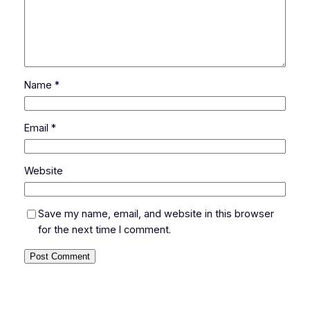
Name
*
Email
*
Website
Save my name, email, and website in this browser
for the next time I comment.