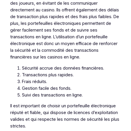
des joueurs, en évitant de les communiquer
directement au casino. Ils offrent également des délais
de transaction plus rapides et des frais plus faibles. De
plus, les portefeuilles électroniques permettent de
gérer facilement ses fonds et de suivre ses
transactions en ligne. L’utilisation d’un portefeuille
électronique est donc un moyen efficace de renforcer
la sécurité et la commodité des transactions
financières sur les casinos en ligne.
Sécurité accrue des données financières.
Transactions plus rapides.
Frais réduits.
Gestion facile des fonds.
Suivi des transactions en ligne.
Il est important de choisir un portefeuille électronique
réputé et fiable, qui dispose de licences d’exploitation
valides et qui respecte les normes de sécurité les plus
strictes.