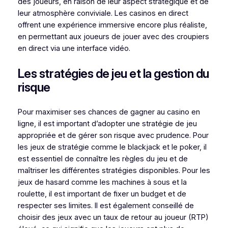
des joueurs, en raison de leur aspect stratégique et de
leur atmosphère conviviale. Les casinos en direct
offrent une expérience immersive encore plus réaliste,
en permettant aux joueurs de jouer avec des croupiers
en direct via une interface vidéo.
Les stratégies de jeu et la gestion du
risque
Pour maximiser ses chances de gagner au casino en
ligne, il est important d’adopter une stratégie de jeu
appropriée et de gérer son risque avec prudence. Pour
les jeux de stratégie comme le blackjack et le poker, il
est essentiel de connaître les règles du jeu et de
maîtriser les différentes stratégies disponibles. Pour les
jeux de hasard comme les machines à sous et la
roulette, il est important de fixer un budget et de
respecter ses limites. Il est également conseillé de
choisir des jeux avec un taux de retour au joueur (RTP)