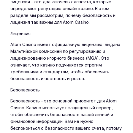
лицензия – это два ключевых аспекта, которые
определяют репутацию онлайн казино. В этом
разделе мы рассмотрим, почему безопасность и
лицензия так важны для Atom Casino.
Лицензия
Atom Casino имеет официальную лицензию, выдана
Мальтийской комиссией по регулированию и
лицензированию игорного бизнеса (MGA). Это
означает, что казино подчиняется строгим
требованиям и стандартам, чтобы обеспечить
безопасность и честность игроков.
Безопасность
Безопасность – это основной приоритет для Atom
Casino. Казино использует защищенный сервер,
чтобы обеспечить безопасность вашей личной и
финансовой информации. Вам не нужно
беспокоиться о безопасности вашего счета, потому