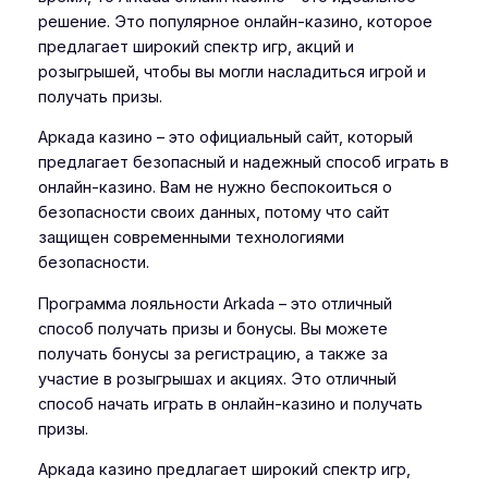
решение. Это популярное онлайн-казино, которое
предлагает широкий спектр игр, акций и
розыгрышей, чтобы вы могли насладиться игрой и
получать призы.
Аркада казино – это официальный сайт, который
предлагает безопасный и надежный способ играть в
онлайн-казино. Вам не нужно беспокоиться о
безопасности своих данных, потому что сайт
защищен современными технологиями
безопасности.
Программа лояльности Arkada – это отличный
способ получать призы и бонусы. Вы можете
получать бонусы за регистрацию, а также за
участие в розыгрышах и акциях. Это отличный
способ начать играть в онлайн-казино и получать
призы.
Аркада казино предлагает широкий спектр игр,