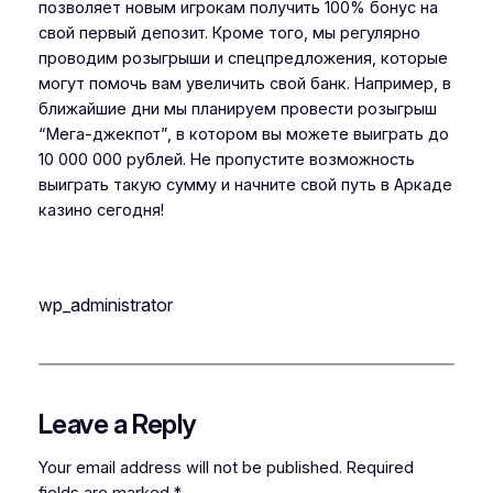
позволяет новым игрокам получить 100% бонус на
свой первый депозит. Кроме того, мы регулярно
проводим розыгрыши и спецпредложения, которые
могут помочь вам увеличить свой банк. Например, в
ближайшие дни мы планируем провести розыгрыш
“Мега-джекпот”, в котором вы можете выиграть до
10 000 000 рублей. Не пропустите возможность
выиграть такую сумму и начните свой путь в Аркаде
казино сегодня!
wp_administrator
Leave a Reply
Your email address will not be published.
Required
fields are marked
*