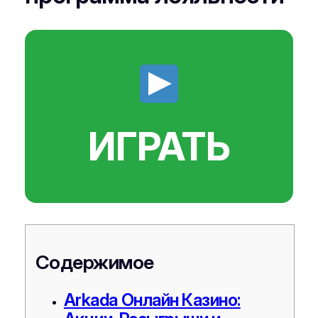
ИГРАТЬ
Содержимое
Arkada Онлайн Казино: