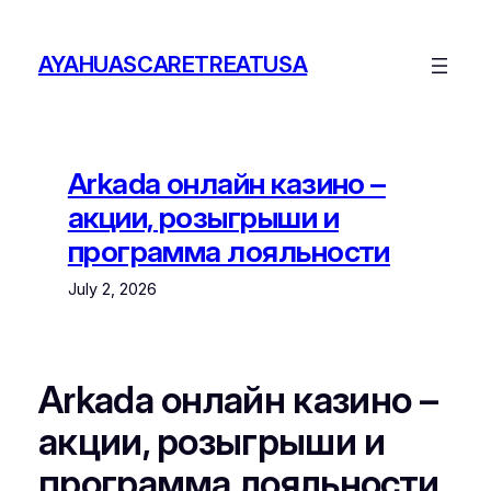
Skip
to
AYAHUASCARETREATUSA
content
Arkada онлайн казино –
акции, розыгрыши и
программа лояльности
July 2, 2026
Arkada онлайн казино –
акции, розыгрыши и
программа лояльности