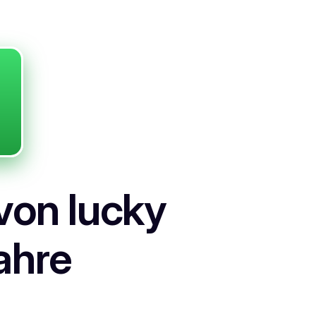
von lucky
ahre