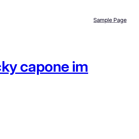
Sample Page
cky capone im