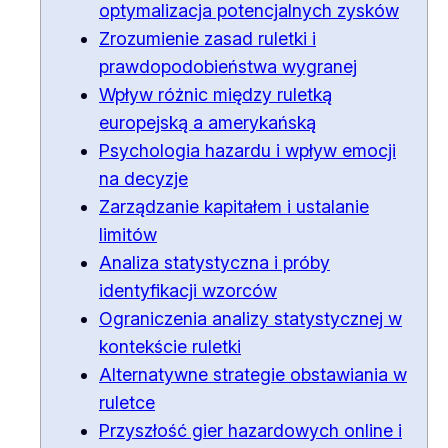
optymalizacja potencjalnych zysków
Zrozumienie zasad ruletki i
prawdopodobieństwa wygranej
Wpływ różnic między ruletką
europejską a amerykańską
Psychologia hazardu i wpływ emocji
na decyzje
Zarządzanie kapitałem i ustalanie
limitów
Analiza statystyczna i próby
identyfikacji wzorców
Ograniczenia analizy statystycznej w
kontekście ruletki
Alternatywne strategie obstawiania w
ruletce
Przyszłość gier hazardowych online i