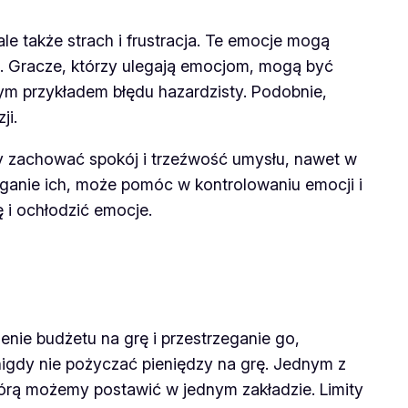
le także strach i frustracja. Te emocje mogą
 Gracze, którzy ulegają emocjom, mogą być
wym przykładem błędu hazardzisty. Podobnie,
ji.
y zachować spokój i trzeźwość umysłu, nawet w
eganie ich, może pomóc w kontrolowaniu emocji i
 i ochłodzić emocje.
nie budżetu na grę i przestrzeganie go,
 nigdy nie pożyczać pieniędzy na grę. Jednym z
tórą możemy postawić w jednym zakładzie. Limity