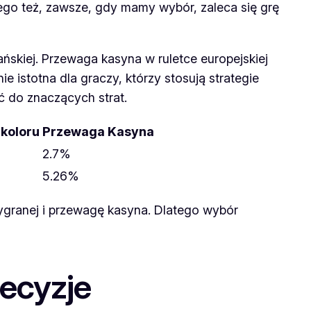
ego też, zawsze, gdy mamy wybór, zaleca się grę
ńskiej. Przewaga kasyna w ruletce europejskiej
 istotna dla graczy, którzy stosują strategie
 do znaczących strat.
koloru
Przewaga Kasyna
2.7%
5.26%
ygranej i przewagę kasyna. Dlatego wybór
ecyzje