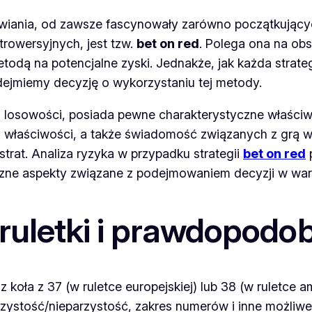
awiania, od zawsze fascynowały zarówno początkujący
trowersyjnych, jest tzw.
bet on red
. Polega ona na obs
 metodą na potencjalne zyski. Jednakże, jak każda stra
dejmiemy decyzję o wykorzystaniu tej metody.
ę na losowości, posiada pewne charakterystyczne właśc
właściwości, a także świadomość związanych z grą w r
strat. Analiza ryzyka w przypadku strategii
bet on red
czne aspekty związane z podejmowaniem decyzji w wa
ruletki i prawdopodo
z koła z 37 (w ruletce europejskiej) lub 38 (w ruletce
arzystość/nieparzystość, zakres numerów i inne możliw