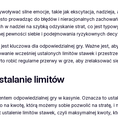
oływać silne emocje, takie jak ekscytacja, nadzieja, a
to prowadząc do błędów i nieracjonalnych zachowań.
ch w nadziei na szybką odzyskanie strat, co jest typo
ej pewności siebie i podejmowania ryzykownych decyz
est kluczowa dla odpowiedzialnej gry. Ważne jest, ab
owanie wcześniej ustalonych limitów stawek i przestrz
o robić regularne przerwy w grze, aby zrelaksować się
stalanie limitów
ntem odpowiedzialnej gry w kasynie. Oznacza to ustale
ko na kwotę, którą możemy sobie pozwolić na stratę, i
 ustalenie limitów stawek, czyli maksymalnej kwoty, k