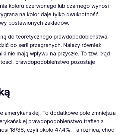
enia koloru czerwonego lub czarnego wynosi
ygrana na kolor daje tylko dwukrotność
łowy postawionych zakładów.
iżoną do teoretycznego prawdopodobieństwa.
ić do serii przegranych. Należy również
ki nie mają wpływu na przyszłe. To tzw. błąd
istości, prawdopodobieństwo pozostaje
ką
e amerykańskiej. To dodatkowe pole zmniejsza
rykańskiej prawdopodobieństwo trafienia
i 18/38, czyli około 47,4%. Ta różnica, choć