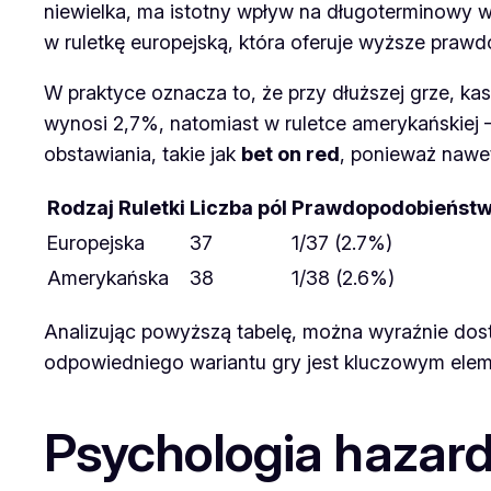
niewielka, ma istotny wpływ na długoterminowy w
w ruletkę europejską, która oferuje wyższe praw
W praktyce oznacza to, że przy dłuższej grze, k
wynosi 2,7%, natomiast w ruletce amerykańskiej –
obstawiania, takie jak
bet on red
, ponieważ nawe
Rodzaj Ruletki
Liczba pól
Prawdopodobieństwo
Europejska
37
1/37 (2.7%)
Amerykańska
38
1/38 (2.6%)
Analizując powyższą tabelę, można wyraźnie dos
odpowiedniego wariantu gry jest kluczowym eleme
Psychologia hazard