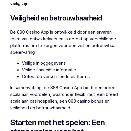
veilig zijn.
Veiligheid en betrouwbaarheid
De 888 Casino App is ontwikkeld door een ervaren
team van ontwikkelaars en is getest op verschillende
platforms om te zorgen voor een veil en betrouwbaar
spelervaring.
Veilige inloggegevens
Veilige financiële informatie
Getest op verschillende platforms
In samenvatting, de 888 Casino App biedt een breed
scala aan voordelen, waaronder flexibiliteit, een breed
scala aan casinospellen, een 888 casino bonus en
veiligheid en betrouwbaarheid.
Starten met het spelen: Een