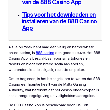
van de 888 Casino App
Tips voor het downloaden en
installeren van de 888 Casino
App
Als je op zoek bent naar een veilig en betrouwbaar
online casino, is
888 casino
een goede keuze. Het 888
Casino App is beschikbaar voor smartphones en
tablets en biedt een breed scala aan spellen,
waaronder slots, blackjack, roulette en poker.
Om te beginnen, is het belangrijk om te weten dat 888
Casino een licentie heeft van de Malta Gaming
Authority, wat betekent dat het casino onderworpen is
aan strenge regelgeving en veiligheidsmaatregelen.
De 888 Casino App is beschikbaar voor iOS- en