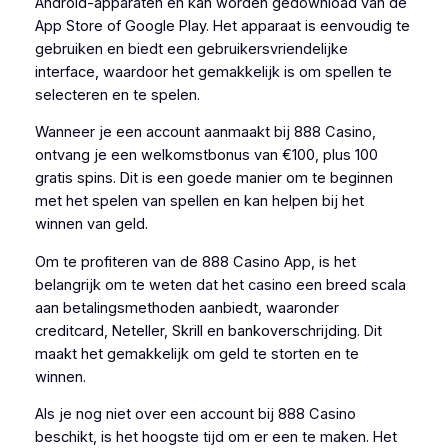
Android-apparaten en kan worden gedownload van de
App Store of Google Play. Het apparaat is eenvoudig te
gebruiken en biedt een gebruikersvriendelijke
interface, waardoor het gemakkelijk is om spellen te
selecteren en te spelen.
Wanneer je een account aanmaakt bij 888 Casino,
ontvang je een welkomstbonus van €100, plus 100
gratis spins. Dit is een goede manier om te beginnen
met het spelen van spellen en kan helpen bij het
winnen van geld.
Om te profiteren van de 888 Casino App, is het
belangrijk om te weten dat het casino een breed scala
aan betalingsmethoden aanbiedt, waaronder
creditcard, Neteller, Skrill en bankoverschrijding. Dit
maakt het gemakkelijk om geld te storten en te
winnen.
Als je nog niet over een account bij 888 Casino
beschikt, is het hoogste tijd om er een te maken. Het