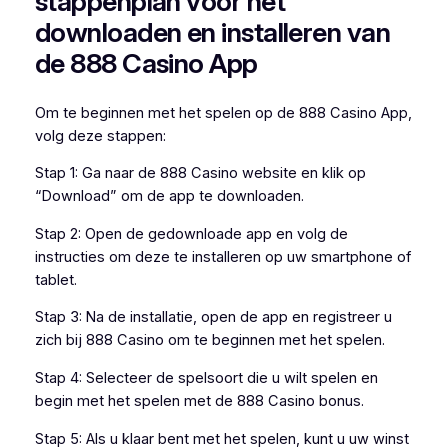
stappenplan voor het
downloaden en installeren van
de 888 Casino App
Om te beginnen met het spelen op de 888 Casino App,
volg deze stappen:
Stap 1: Ga naar de 888 Casino website en klik op
“Download” om de app te downloaden.
Stap 2: Open de gedownloade app en volg de
instructies om deze te installeren op uw smartphone of
tablet.
Stap 3: Na de installatie, open de app en registreer u
zich bij 888 Casino om te beginnen met het spelen.
Stap 4: Selecteer de spelsoort die u wilt spelen en
begin met het spelen met de 888 Casino bonus.
Stap 5: Als u klaar bent met het spelen, kunt u uw winst