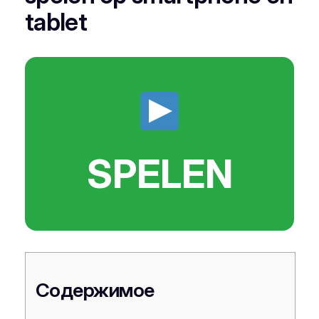
tablet
SPELEN
Содержимое