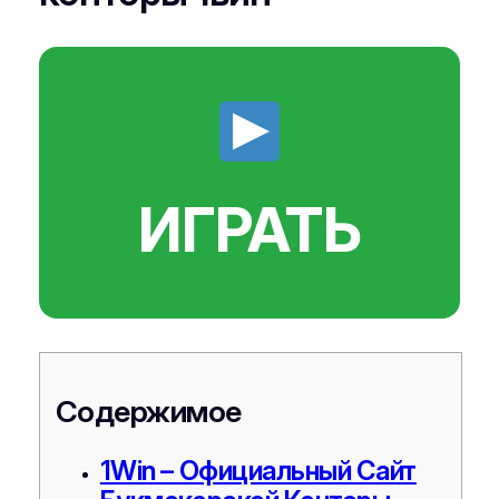
ИГРАТЬ
Содержимое
1Win – Официальный Сайт