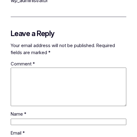
wp_administrator
Leave a Reply
Your email address will not be published.
Required
fields are marked
*
Comment
*
Name
*
Email
*