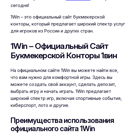
сегодня!
1Win – это официальный сайт букмекерской
конторы, который предлагает широкий спектр услуг
для игроков из России и других стран.
1Win – Официальный Сайт
Букмекерской Конторы 1вин
На официальном сайте 1Win вы можете найти все,
что вам нужно для комфортной игры. Здесь вы
можете создать свой аккаунт, сделать депозит,
выбрать игру и начать играть. 1Win предлагает
широкий спектр игр, включая спортивные события,
киберспорт, лото и другие.
Преимущества использования
официального сайта 1Win