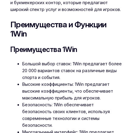
и букмекерских контор, которые предлагают
широкий спектр услуг и возможностей для игроков.
Преимущества и Функции
1Win
Преимущества 1Win
Большой выбор ставок: 1Win предлагает более
20 000 вариантов ставок на различные виды
спорта и события.
Высокие коэффициенты: 1Win предлагает
высокие коэффициенты, что обеспечивает
максимальную прибыль для игроков.
Безопасность: 1Win обеспечивает
безопасность своих клиентов, используя
современные технологии и системы
безопасности.
Многоязычный интерфейс: 1Win предлагает