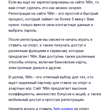
Если вы еще не зарегистрированы на сайте 1Win, то
вам стоит сделать это как можно скорее.
Регистрация на сайте 1Win – это простой и быстрый
процесс, который займет не более 5 минут. Вам
нужно только ввести свои контактные данные и
выбрать пароль.
После регистрации вы сможете начать играть и
ставить на спорт, а также получать доступ к
различным функциям и сервисам, которые
предлагает 1Win. Вам доступны также различные
способы оплаты, включая банковские карты,
электронные деньги и другие.
В целом, 1Win – это отличный выбор для тех, кто
ищет надежный партнер для ставок на спорт и
азартных игр. Сайт 1Win предлагает высокие
коэффициенты, множество бонусов и акций, а также
мобильный доступ и простую регистрацию.
Начните играть и ставить
1win казино
на спорт