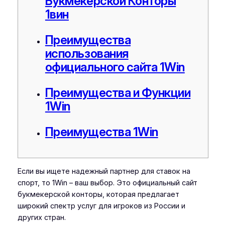
Букмекерской Конторы
1вин
Преимущества
использования
официального сайта 1Win
Преимущества и Функции
1Win
Преимущества 1Win
Если вы ищете надежный партнер для ставок на
спорт, то 1Win – ваш выбор. Это официальный сайт
букмекерской конторы, которая предлагает
широкий спектр услуг для игроков из России и
других стран.