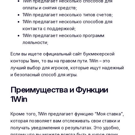
1Win предлагает несколько способов для
оплаты и снятия средств;
1Win предлагает несколько типов счетов;
1Win предлагает несколько способов для
контакта с поддержкой;
1Win предлагает несколько программ
лояльности;
Если вы ищете официальный сайт букмекерской
конторы 1вин, то вы на правом пути. 1Win – это
лучший выбор для игроков, которые ищут надежный
и безопасный способ для игры.
Преимущества и Функции
1Win
Кроме того, 1Win предлагает функцию “Моя ставка”,
которая позволяет вам отслеживать свои ставки и
получать уведомления о результатах. Это удобно,
потому что вы можете всегда быть в курсе своих