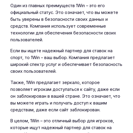
Один из главных преимуществ 1Win – это его
официальный статус. Это означает, что вы можете
быть уверены в безопасности своих данных и
средств. Компания использует современные
технологии для обеспечения безопасности своих
пользователей.
Если вы ищете надежный партнер для ставок на
спорт, то 1Win – ваш выбор. Компания предлагает
широкий спектр услуг и обеспечивает безопасность
своих пользователей.
Также, 1Win предлагает зеркало, которое
позволяет игрокам доступаться к сайту, даже если
он заблокирован в вашей стране. Это означает, что
вы можете играть и получать доступ к вашим
средствам, даже если сайт заблокирован.
В целом, 1Win – это отличный выбор для игроков,
которые ищут надежный партнер для ставок на